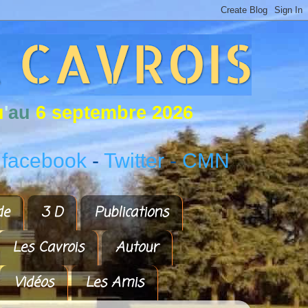
u
'
a
u
6
s
e
p
t
e
m
b
r
e
2
0
2
6
 facebook
-
Twitter
-
CMN
de
3 D
Publications
Les Cavrois
Autour
Vidéos
Les Amis