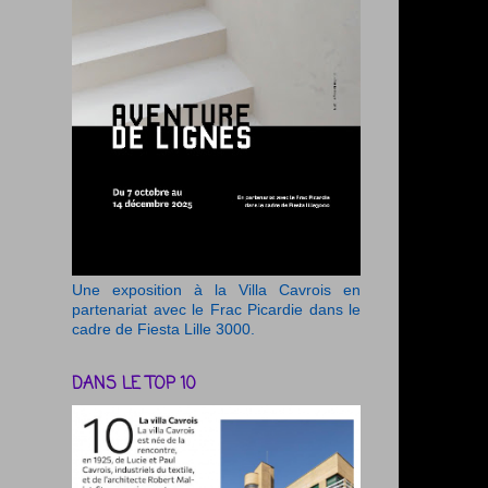
Une exposition à la Villa Cavrois en
partenariat avec le Frac Picardie dans le
cadre de Fiesta Lille 3000.
DANS LE TOP 10