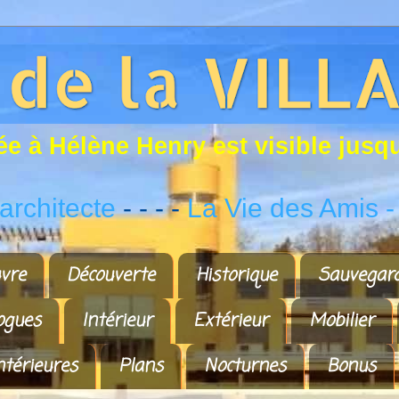
é
e
à
H
é
l
è
n
e
H
e
n
r
y
e
s
t
v
i
s
i
b
l
e
j
u
s
q
rchitecte
- - - -
La Vie des Amis
-
vre
Découverte
Historique
Sauvegar
ogues
Intérieur
Extérieur
Mobilier
ntérieures
Plans
Nocturnes
Bonus