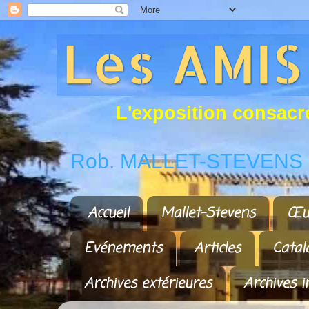
L
'
e
x
p
o
s
i
t
i
o
n
c
o
n
s
a
c
r
Rob. MALLET-STEVENS a
Accueil
Mallet-Stevens
Œu
Evénements
Articles
Catal
Archives extérieures
Archives i