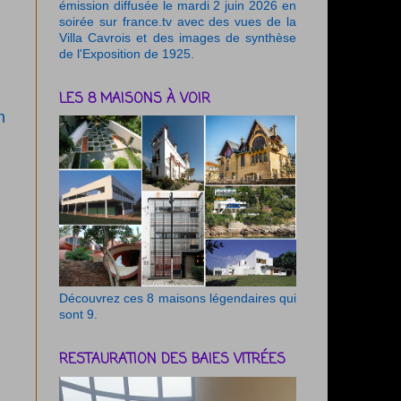
émission diffusée le mardi 2 juin 2026 en
soirée sur france.tv avec des vues de la
Villa Cavrois et des images de synthèse
de l'Exposition de 1925.
LES 8 MAISONS À VOIR
n
Découvrez ces 8 maisons légendaires qui
sont 9.
RESTAURATION DES BAIES VITRÉES