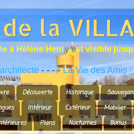
é
e
à
H
é
l
è
n
e
H
e
n
r
y
e
s
t
v
i
s
i
b
l
e
j
u
s
q
rchitecte
- - - -
La Vie des Amis
-
vre
Découverte
Historique
Sauvegar
ogues
Intérieur
Extérieur
Mobilier
ntérieures
Plans
Nocturnes
Bonus