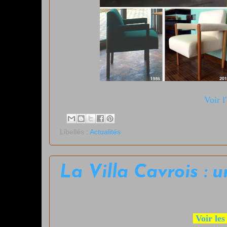
Voir l
Libellés :
Actualités
La Villa Cavrois : 
Voir les