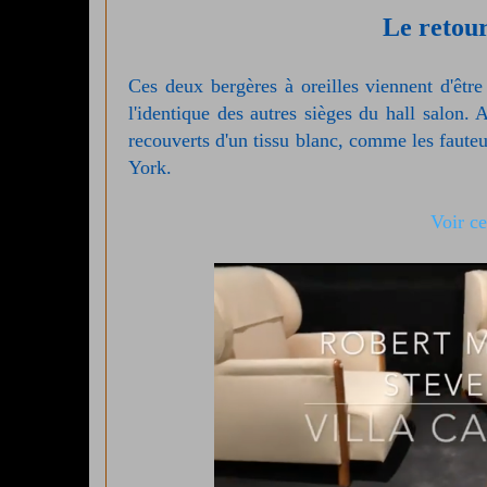
Le retour
Ces deux bergères à oreilles viennent d'être
l'identique des autres sièges du hall salon
recouverts d'un tissu blanc, comme les faute
York.
Voir ce