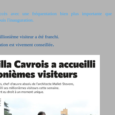
ccès avec une fréquentation bien plus importante que 
uis l'inauguration.
llionième visiteur a été franchi.
.
ation est vivement conseillée