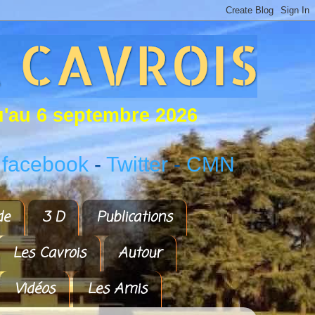
u
'
a
u
6
s
e
p
t
e
m
b
r
e
2
0
2
6
 facebook
-
Twitter
-
CMN
de
3 D
Publications
Les Cavrois
Autour
Vidéos
Les Amis