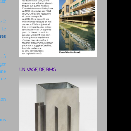
ier
e 2
 le
res
s à
ger
UN VASE DE RMS
une
 de
ion
nus