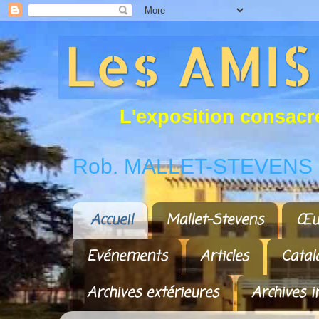
L
'
e
x
p
o
s
i
t
i
o
n
c
o
n
s
a
c
r
Rob. MALLET-STEVENS a
Accueil
Mallet-Stevens
Œu
Evénements
Articles
Catal
Archives extérieures
Archives i