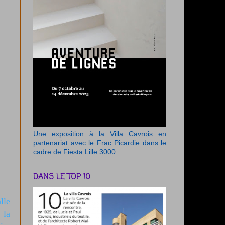
Une exposition à la Villa Cavrois en
partenariat avec le Frac Picardie dans le
cadre de Fiesta Lille 3000.
DANS LE TOP 10
lle
s
la