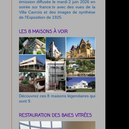
émission diffusée le mardi 2 juin 2026 en
soirée sur france.tv avec des vues de la
Villa Cavrois et des images de synthèse
de l'Exposition de 1925.
LES 8 MAISONS À VOIR
Découvrez ces 8 maisons légendaires qui
sont 9.
RESTAURATION DES BAIES VITRÉES