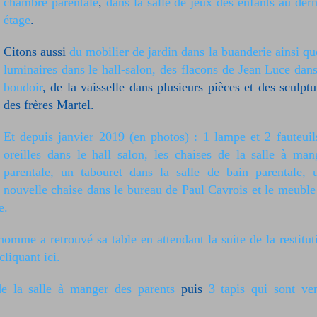
chambre parentale
,
dans la salle de jeux des enfants au dern
étage
.
Citons aussi
du mobilier de jardin dans la buanderie
ainsi qu
luminaires dans le hall-salon, des flacons de Jean Luce dans
boudoir
,
de la vaisselle dans plusieurs pièces et des sculptu
des frères Martel.
Et depuis janvier 2019 (en photos) : 1 lampe et 2 fauteuil
oreilles dans le hall salon, les chaises de la salle à man
parentale, un tabouret dans la salle de bain parentale, 
nouvelle chaise dans le bureau de Paul Cavrois et le meuble
e.
omme a retrouvé sa table en attendant la suite de la restitut
liquant ici.
de la salle à manger des parents
puis
3 tapis qui sont ve