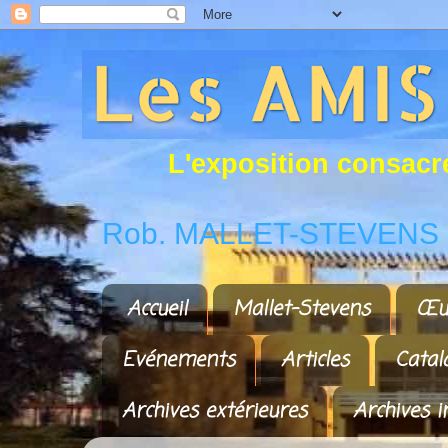
L
'
e
x
p
o
s
i
t
i
o
n
c
o
n
s
a
c
r
Rob. MALLET-STEVENS a
Accueil
Mallet-Stevens
Œu
Evénements
Articles
Catal
Archives extérieures
Archives i