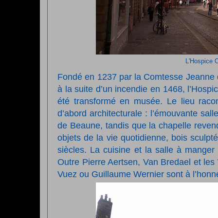
L'Hospice 
Fondé en 1237 par la Comtesse Jeanne de 
à la suite d’un incendie en 1468, l’Hosp
été transformé en musée. Le lieu racont
d’abord architecturale : l’émouvante sal
de Beaune, tandis que la chapelle revendi
objets de la vie quotidienne, bois sculpt
siècles. La cuisine et la salle à manger
Outre Pierre Aertsen, Van Bredael et les
Vuez ou Guillaume Wernier sont à l’honn