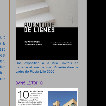
uit
e a
est
ces
er,
Une exposition à la Villa Cavrois en
IIe
partenariat avec le Frac Picardie dans le
cadre de Fiesta Lille 3000.
de.
 de
DANS LE TOP 10