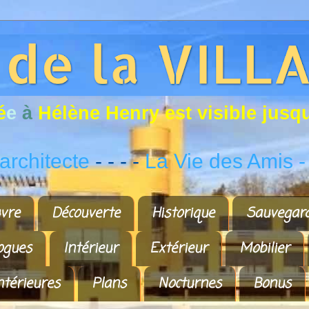
é
e
à
H
é
l
è
n
e
H
e
n
r
y
e
s
t
v
i
s
i
b
l
e
j
u
s
q
rchitecte
- - - -
La Vie des Amis
-
vre
Découverte
Historique
Sauvegar
ogues
Intérieur
Extérieur
Mobilier
ntérieures
Plans
Nocturnes
Bonus