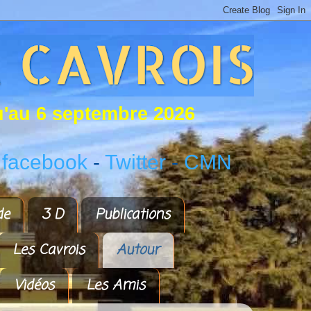
u
'
a
u
6
s
e
p
t
e
m
b
r
e
2
0
2
6
 facebook
-
Twitter
-
CMN
de
3 D
Publications
Les Cavrois
Autour
Vidéos
Les Amis