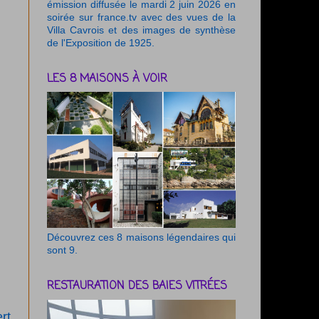
émission diffusée le mardi 2 juin 2026 en
soirée sur france.tv avec des vues de la
Villa Cavrois et des images de synthèse
de l'Exposition de 1925.
LES 8 MAISONS À VOIR
Découvrez ces 8 maisons légendaires qui
sont 9.
RESTAURATION DES BAIES VITRÉES
rt.