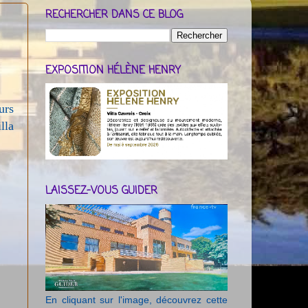
RECHERCHER DANS CE BLOG
EXPOSITION HÉLÈNE HENRY
urs
lla
LAISSEZ-VOUS GUIDER
En cliquant sur l'image, découvrez cette