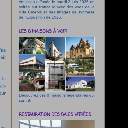
émission diffusée le mardi 2 juin 2026 en
soirée sur france.tv avec des vues de la
Villa Cavrois et des images de synthèse
de l'Exposition de 1925.
LES 8 MAISONS À VOIR
Une
ait
 la
ses
eur
Découvrez ces 8 maisons légendaires qui
sont 9.
RESTAURATION DES BAIES VITRÉES