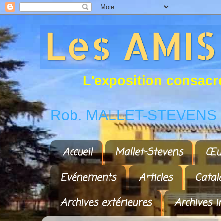
L
'
e
x
p
o
s
i
t
i
o
n
c
o
n
s
a
c
r
Rob. MALLET-STEVENS a
Accueil
Mallet-Stevens
Œu
Evénements
Articles
Catal
Archives extérieures
Archives i