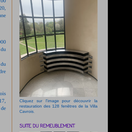
100
20,
une
000
 du
 du
dre
ois
17,
Cliquez sur l'image pour découvrir la
restauration des 128 fenêtres de la Villa
 de
Cavrois.
SUITE DU REMEUBLEMENT