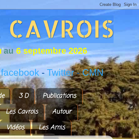
u
'
a
u
6
s
e
p
t
e
m
b
r
e
2
0
2
6
 facebook
-
Twitter
-
CMN
de
3 D
Publications
Les Cavrois
Autour
Vidéos
Les Amis