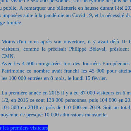
çu la visite de 550 000 personnes, soit un rythme de plus de 
u public. A remarquer une billetterie en hausse durant l'été 20
s imposées suite à la pandémie au Covid 19, et la nécessité d'
ge limitée.
Moins d'un mois après son ouverture, il y avait déjà 10 
visiteurs, comme le précisait Philippe Bélaval, président
CMN.
Avec les 4 500 enregistrées lors des Journées Européennes
Patrimoine ce nombre avait franchi les 45 000 pour attein
les 100 000 entrées en 8 mois, le lundi 15 février.
La première année en 2015 il y a eu 87 000 visiteurs en 6 m
1/2, en 2016 ce sont 133 000 personnes, puis 104 000 en 20
101 300 en 2018 et près de 110 000 en 2019. Soit un total
 moyenne de presque 10 000 admissions mensuelle.
r les premiers visiteurs