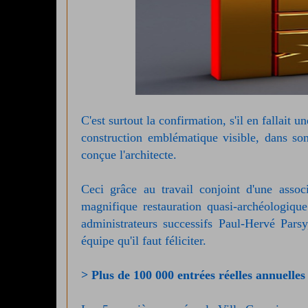
C'est surtout la confirmation, s'il en fallait
construction emblématique visible, dans son 
conçue l'architecte.
Ceci grâce au travail
conjoint d'une assoc
magnifique restauration quasi-archéologiq
administrateurs successifs Paul-Hervé Pars
équipe qu'il faut féliciter.
> Plus de 100 000 entrées réelles annuelles