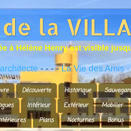
é
e
à
H
é
l
è
n
e
H
e
n
r
y
e
s
t
v
i
s
i
b
l
e
j
u
s
q
rchitecte
- - - -
La Vie des Amis
-
vre
Découverte
Historique
Sauvegar
ogues
Intérieur
Extérieur
Mobilier
ntérieures
Plans
Nocturnes
Bonus