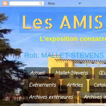
L
'
e
x
p
o
s
i
t
i
o
n
c
o
n
s
a
c
r
Rob. MALLET-STEVENS a
Accueil
Mallet-Stevens
Œu
Evénements
Articles
Catal
Archives extérieures
Archives i