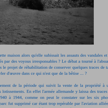
te maison alors qu'elle subissait les assauts des vandales et
és par des voyous irresponsables ? Le débat a tourné à l'absu
le projet de réhabilitation de conserver quelques traces de t
ler d'œuvre dans ce qui n'est que de la bêtise ... ?
lement de la période qui suivit la vente de la propriété à 
es lotissements. En effet l'armée allemande y laissa des traces
1940 à 1944, comme on peut le constater sur les six pho
parc fut supprimé car étant trop repérable par l'aviation alliée