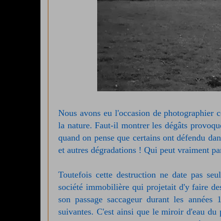
Nous avons eu l'occasion de photographier cet
la nature. Faut-il montrer les dégâts provoqu
quand on pense que certains ont défendu dans 
et autres dégradations ! Qui peut vraiment par
Toutefois cette destruction ne date pas seu
société immobilière qui projetait d'y faire d
son passage saccageur durant les années 
suivantes. C'est ainsi que le miroir d'eau du 