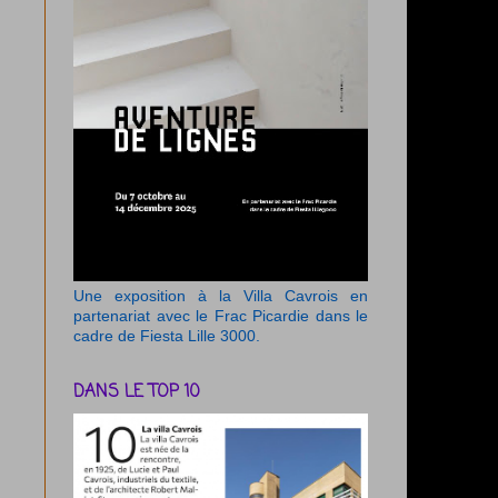
Une exposition à la Villa Cavrois en
partenariat avec le Frac Picardie dans le
cadre de Fiesta Lille 3000.
DANS LE TOP 10