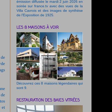
émission diffusée le mardi 2 juin 2026 en
soirée sur france.tv avec des vues de la
Villa Cavrois et des images de synthèse
de l'Exposition de 1925.
LES 8 MAISONS À VOIR
 de
rde
ags
Découvrez ces 8 maisons légendaires qui
une
sont 9.
 de
RESTAURATION DES BAIES VITRÉES
tos
 et