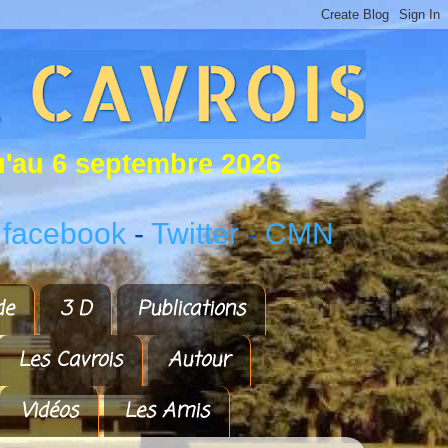
u
'
a
u
6
s
e
p
t
e
m
b
r
e
2
0
2
6
 facebook
-
Twitter
-
CMN
de
3 D
Publications
Les Cavrois
Autour
Vidéos
Les Amis