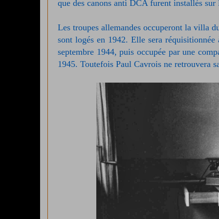
que des canons anti DCA furent installés sur l
Les troupes allemandes occuperont la villa d
sont logés en 1942. Elle sera réquisitionnée à
septembre 1944, puis occupée par une compag
1945. Toutefois Paul Cavrois ne retrouvera s