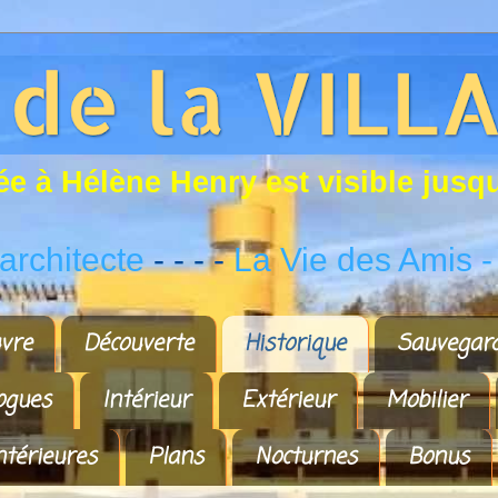
é
e
à
H
é
l
è
n
e
H
e
n
r
y
e
s
t
v
i
s
i
b
l
e
j
u
s
q
rchitecte
- - - -
La Vie des Amis
-
vre
Découverte
Historique
Sauvegar
ogues
Intérieur
Extérieur
Mobilier
ntérieures
Plans
Nocturnes
Bonus