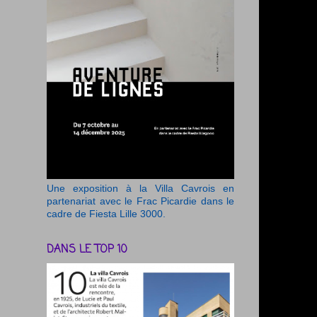
Une exposition à la Villa Cavrois en
partenariat avec le Frac Picardie dans le
cadre de Fiesta Lille 3000.
DANS LE TOP 10