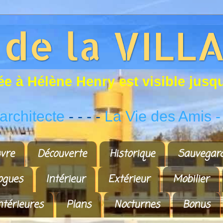
é
e
à
H
é
l
è
n
e
H
e
n
r
y
e
s
t
v
i
s
i
b
l
e
j
u
s
q
rchitecte
- - - -
La Vie des Amis
-
vre
Découverte
Historique
Sauvegar
ogues
Intérieur
Extérieur
Mobilier
ntérieures
Plans
Nocturnes
Bonus