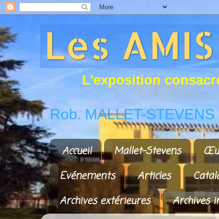
L
'
e
x
p
o
s
i
t
i
o
n
c
o
n
s
a
c
r
Rob. MALLET-STEVENS a
Accueil
Mallet-Stevens
Œu
Evénements
Articles
Catal
Archives extérieures
Archives i