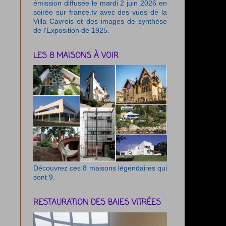
émission diffusée le mardi 2 juin 2026 en
soirée sur france.tv avec des vues de la
Villa Cavrois et des images de synthèse
de l'Exposition de 1925.
LES 8 MAISONS À VOIR
Découvrez ces 8 maisons légendaires qui
sont 9.
RESTAURATION DES BAIES VITRÉES