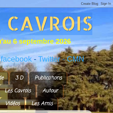
u
'
a
u
6
s
e
p
t
e
m
b
r
e
2
0
2
6
 facebook
-
Twitter
-
CMN
de
3 D
Publications
Les Cavrois
Autour
Vidéos
Les Amis