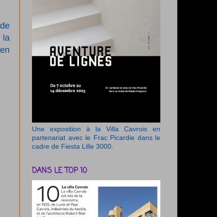
 de
 la
ien
Une exposition à la Villa Cavrois en
partenariat avec le Frac Picardie dans le
cadre de Fiesta Lille 3000.
DANS LE TOP 10