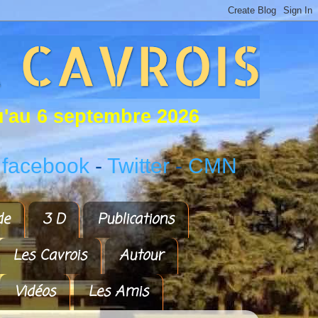
u
'
a
u
6
s
e
p
t
e
m
b
r
e
2
0
2
6
 facebook
-
Twitter
-
CMN
de
3 D
Publications
Les Cavrois
Autour
Vidéos
Les Amis