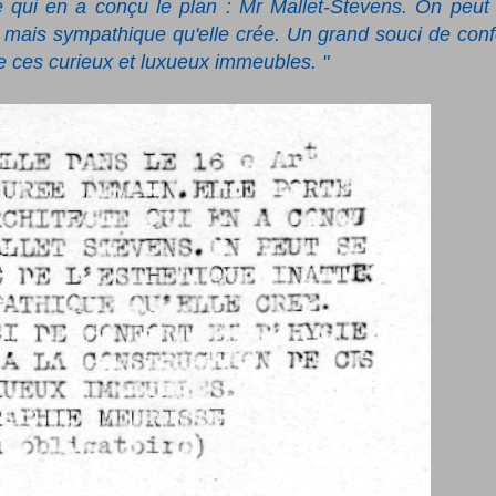
te qui en a conçu le plan : Mr Mallet-Stevens. On peut
 mais sympathique qu'elle crée. Un grand souci de conf
de ces curieux et luxueux immeubles. "