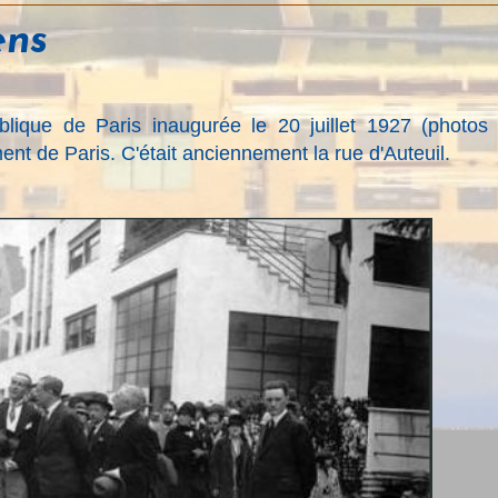
ens
lique de Paris inaugurée le 20 juillet 1927 (photos 
nt de Paris. C'était anciennement la rue d'Auteuil.