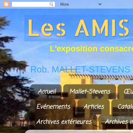
L
'
e
x
p
o
s
i
t
i
o
n
c
o
n
s
a
c
r
Rob. MALLET-STEVENS a
Accueil
Mallet-Stevens
Œu
Evénements
Articles
Catal
Archives extérieures
Archives i