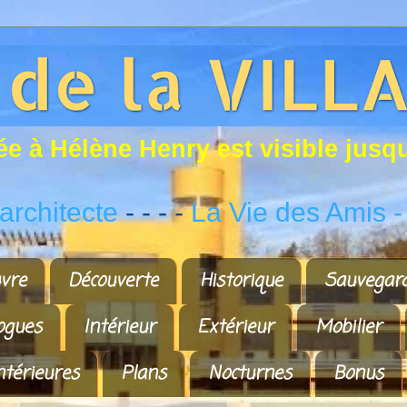
é
e
à
H
é
l
è
n
e
H
e
n
r
y
e
s
t
v
i
s
i
b
l
e
j
u
s
q
rchitecte
- - - -
La Vie des Amis
-
vre
Découverte
Historique
Sauvegar
ogues
Intérieur
Extérieur
Mobilier
ntérieures
Plans
Nocturnes
Bonus