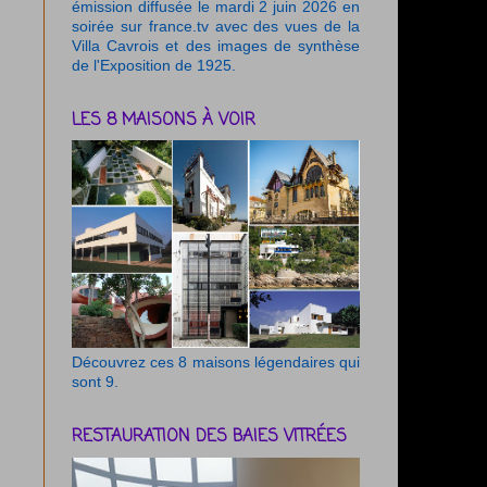
émission diffusée le mardi 2 juin 2026 en
soirée sur france.tv avec des vues de la
Villa Cavrois et des images de synthèse
de l'Exposition de 1925.
LES 8 MAISONS À VOIR
Découvrez ces 8 maisons légendaires qui
sont 9.
RESTAURATION DES BAIES VITRÉES