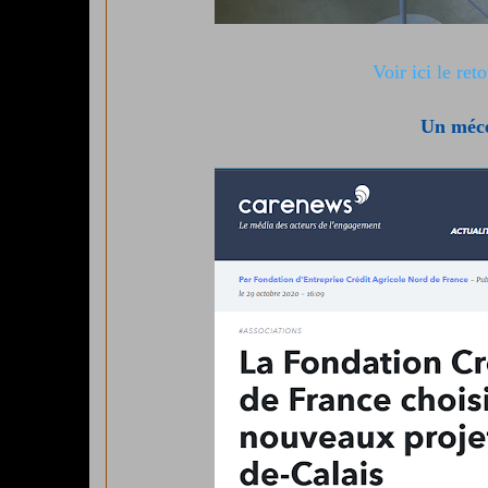
Voir ici le ret
Un mécé