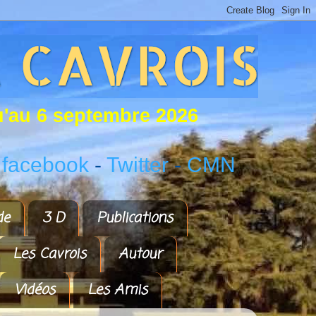
u
'
a
u
6
s
e
p
t
e
m
b
r
e
2
0
2
6
 facebook
-
Twitter
-
CMN
de
3 D
Publications
Les Cavrois
Autour
Vidéos
Les Amis