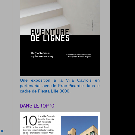
Une exposition à la Villa Cavrois en
partenariat avec le Frac Picardie dans le
cadre de Fiesta Lille 3000.
DANS LE TOP 10
ue.