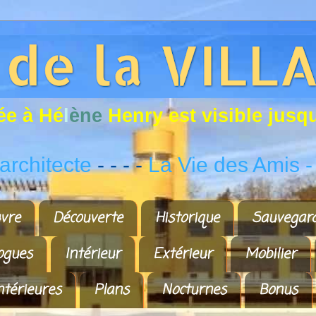
é
e
à
H
é
l
è
n
e
H
e
n
r
y
e
s
t
v
i
s
i
b
l
e
j
u
s
q
rchitecte
- - - -
La Vie des Amis
-
vre
Découverte
Historique
Sauvegar
ogues
Intérieur
Extérieur
Mobilier
ntérieures
Plans
Nocturnes
Bonus