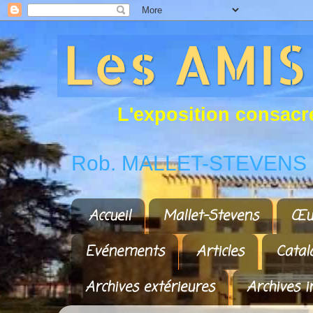
L
'
e
x
p
o
s
i
t
i
o
n
c
o
n
s
a
c
r
Rob. MALLET-STEVENS a
Accueil
Mallet-Stevens
Œu
Evénements
Articles
Catal
Archives extérieures
Archives i