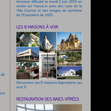
émission diffusée le mardi 2 juin 2026 en
soirée sur france.tv avec des vues de la
Villa Cavrois et des images de synthèse
de l'Exposition de 1925.
LES 8 MAISONS À VOIR
 de
Découvrez ces 8 maisons légendaires qui
sont 9.
ues
RESTAURATION DES BAIES VITRÉES