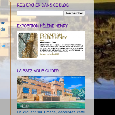
RECHERCHER DANS CE BLOG
mme
EXPOSITION HÉLÈNE HENRY
 du
ion
LAISSEZ-VOUS GUIDER
En cliquant sur l'image, découvrez cette