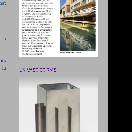
hat
 La
ors
 la
UN VASE DE RMS