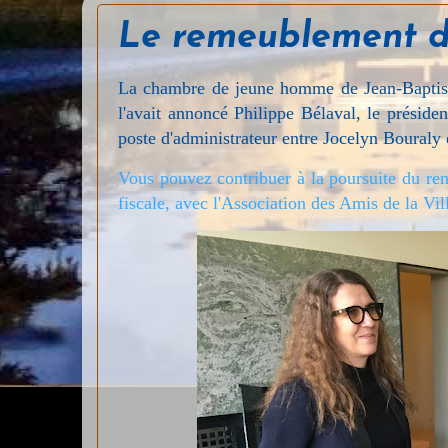
Le remeublement d
La chambre de jeune homme de Jean-Baptis
l'avait annoncé Philippe Bélaval, le présid
poste d'administrateur entre Jocelyn Bouraly
Vous pouvez contribuer à la poursuite du re
fiscale, avec l'Association des Amis de la Vil