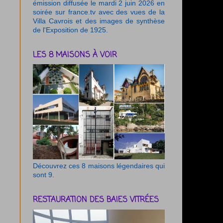
émission diffusée le mardi 2 juin 2026 en
soirée sur france.tv avec des vues de la
Villa Cavrois et des images de synthèse
de l'Exposition de 1925.
LES 8 MAISONS À VOIR
Découvrez ces 8 maisons légendaires qui
sont 9.
RESTAURATION DES BAIES VITRÉES