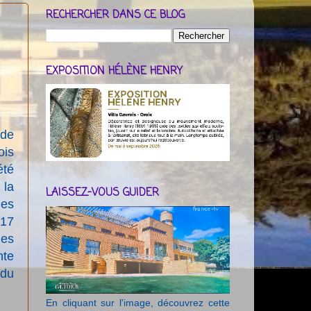
RECHERCHER DANS CE BLOG
EXPOSITION HÉLÈNE HENRY
 de
ois
été
 la
LAISSEZ-VOUS GUIDER
des
 17
les
nte
 du
En cliquant sur l'image, découvrez cette