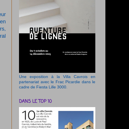
eur
 en
rs,
ral
Une exposition à la Villa Cavrois en
partenariat avec le Frac Picardie dans le
cadre de Fiesta Lille 3000.
DANS LE TOP 10