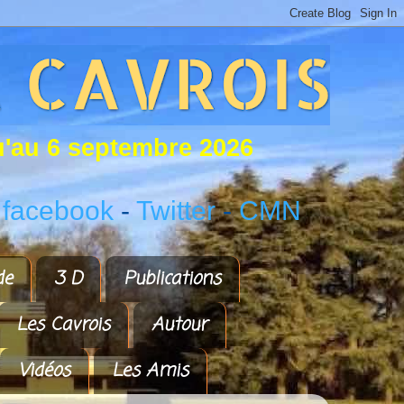
u
'
a
u
6
s
e
p
t
e
m
b
r
e
2
0
2
6
 facebook
-
Twitter
-
CMN
de
3 D
Publications
Les Cavrois
Autour
Vidéos
Les Amis