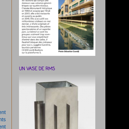
UN VASE DE RMS
ent
nts
ent