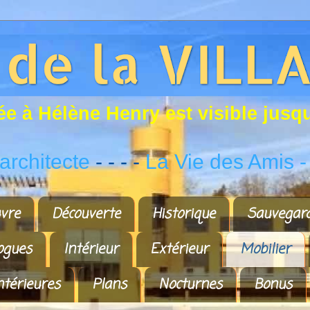
é
e
à
H
é
l
è
n
e
H
e
n
r
y
e
s
t
v
i
s
i
b
l
e
j
u
s
q
rchitecte
- - - -
La Vie des Amis
-
vre
Découverte
Historique
Sauvegar
ogues
Intérieur
Extérieur
Mobilier
ntérieures
Plans
Nocturnes
Bonus