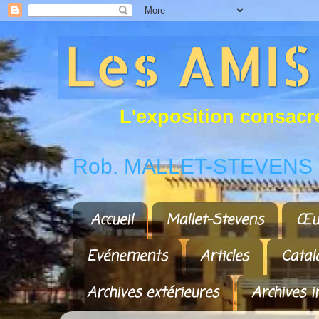
L
'
e
x
p
o
s
i
t
i
o
n
c
o
n
s
a
c
r
Rob. MALLET-STEVENS a
Accueil
Mallet-Stevens
Œu
Evénements
Articles
Catal
Archives extérieures
Archives i