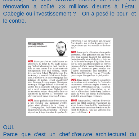
rénovation a coûté 23 millions d’euros à l’État.
Gabegie ou investissement ?
On a pesé le pour
et
le contre.
OUI.
Parce que c’est un chef-d’œuvre architectural du