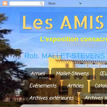
L
'
e
x
p
o
s
i
t
i
o
n
c
o
n
s
a
c
r
Rob. MALLET-STEVENS a
Accueil
Mallet-Stevens
Œu
Evénements
Articles
Catal
Archives extérieures
Archives i