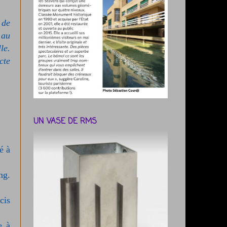
 de
 au
le.
cte
UN VASE DE RMS
é à
ng.
cis
e à