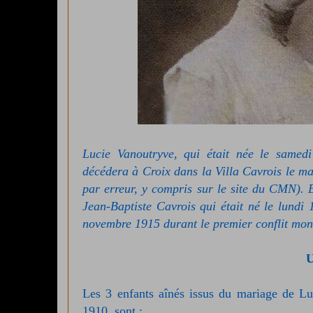
Lucie Vanoutryve, qui était née le samed
décédera
à Croix dans la Villa Cavrois
le ma
par erreur, y compris sur le site du CMN). 
Jean-Baptiste Cavrois qui était né le lundi
novembre 1915 durant le premier conflit mon
U
Les 3 enfants aînés issus du mariage de Lu
1910, sont :