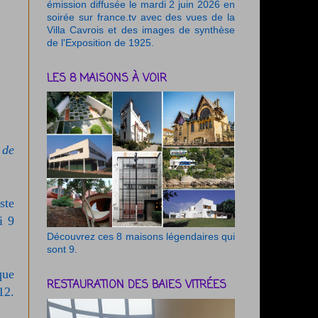
émission diffusée le mardi 2 juin 2026 en
soirée sur france.tv avec des vues de la
Villa Cavrois et des images de synthèse
de l'Exposition de 1925.
LES 8 MAISONS À VOIR
 de
ste
i 9
Découvrez ces 8 maisons légendaires qui
sont 9.
que
RESTAURATION DES BAIES VITRÉES
12.