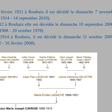
8 février 1911 à Roubaix il est décédé le dimanche 7 novem
 1914 - 14 septembre 2010).
1912 à Roubaix elle est décédée le dimanche 10 septembre 200
1908 - 20 octobre 1978)
1914 à Roubaix, il est décédé le dimanche 11 octobre 200
 - 16 février 2008).