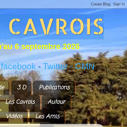
u
'
a
u
6
s
e
p
t
e
m
b
r
e
2
0
2
6
 facebook
-
Twitter
-
CMN
de
3 D
Publications
Les Cavrois
Autour
Vidéos
Les Amis