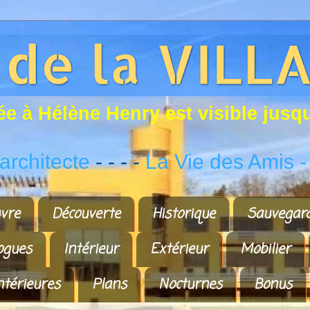
é
e
à
H
é
l
è
n
e
H
e
n
r
y
e
s
t
v
i
s
i
b
l
e
j
u
s
q
rchitecte
- - - -
La Vie des Amis
-
vre
Découverte
Historique
Sauvegar
ogues
Intérieur
Extérieur
Mobilier
ntérieures
Plans
Nocturnes
Bonus