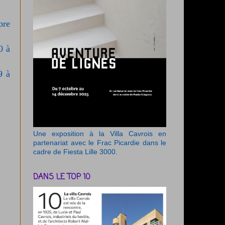
bre
0 à
9 à
Une exposition à la Villa Cavrois en
partenariat avec le Frac Picardie dans le
cadre de Fiesta Lille 3000.
DANS LE TOP 10