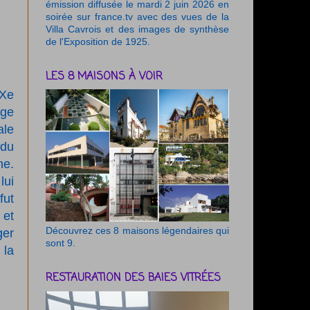
émission diffusée le mardi 2 juin 2026 en
soirée sur france.tv avec des vues de la
Villa Cavrois et des images de synthèse
de l'Exposition de 1925.
LES 8 MAISONS À VOIR
XXe
ège
ale
 du
he.
lui
fut
 et
Découvrez ces 8 maisons légendaires qui
ger
sont 9.
 la
RESTAURATION DES BAIES VITRÉES