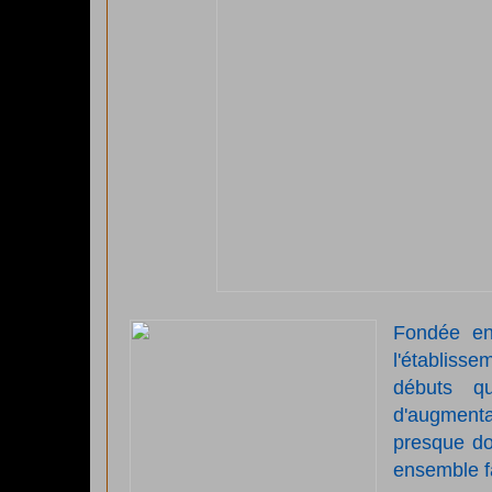
Fondée en
l'établiss
débuts q
d'augmenta
presque do
ensemble fa