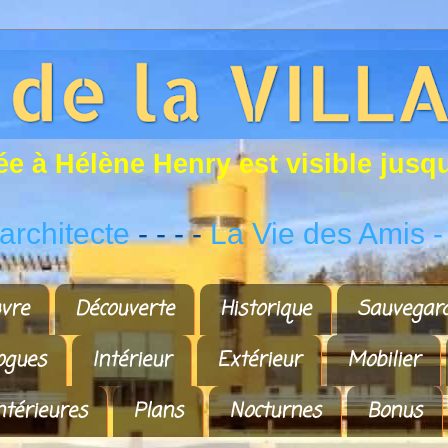
é
e
à
H
é
l
è
n
e
H
e
n
r
y
e
s
t
v
i
s
i
b
l
e
j
u
s
q
rchitecte
- - - -
La Vie des Amis
-
vre
Découverte
Historique
Sauvegar
ogues
Intérieur
Extérieur
Mobilier
ntérieures
Plans
Nocturnes
Bonus