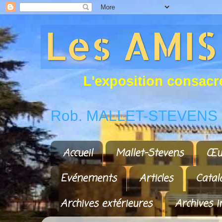
L
'
e
x
p
o
s
i
t
i
o
n
c
o
n
s
a
c
r
Rob. MALLET-STEVENS a
Accueil
Mallet-Stevens
Œu
Evénements
Articles
Catal
Archives extérieures
Archives i