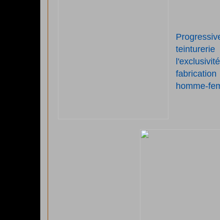
Progressiv
teinturer
l'exclusivi
fabricatio
homme-fem