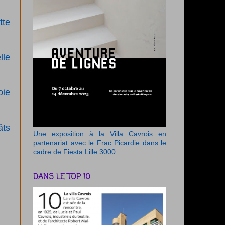
tte
lle
oie
âts
Une exposition à la Villa Cavrois en
partenariat avec le Frac Picardie dans le
cadre de Fiesta Lille 3000.
DANS LE TOP 10