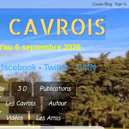
u
'
a
u
6
s
e
p
t
e
m
b
r
e
2
0
2
6
 facebook
-
Twitter
-
CMN
de
3 D
Publications
Les Cavrois
Autour
Vidéos
Les Amis