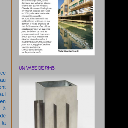
UN VASE DE RMS
âce
 au
ont
aul
 en
n à
 de
 la