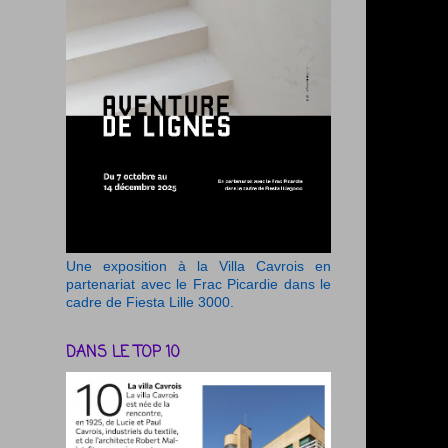
Une exposition à la Villa Cavrois en
partenariat avec le Frac Picardie dans le
cadre de Fiesta Lille 3000.
DANS LE TOP 10