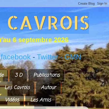
u
'
a
u
6
s
e
p
t
e
m
b
r
e
2
0
2
6
 facebook
-
Twitter
-
CMN
de
3 D
Publications
Les Cavrois
Autour
Vidéos
Les Amis