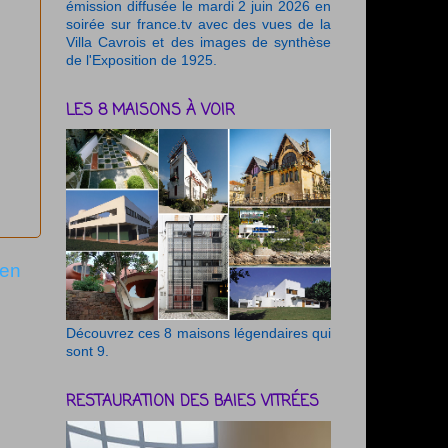
émission diffusée le mardi 2 juin 2026 en
soirée sur france.tv avec des vues de la
Villa Cavrois et des images de synthèse
de l'Exposition de 1925.
LES 8 MAISONS À VOIR
ien
Découvrez ces 8 maisons légendaires qui
sont 9.
RESTAURATION DES BAIES VITRÉES