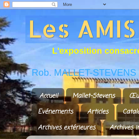
L
'
e
x
p
o
s
i
t
i
o
n
c
o
n
s
a
c
r
Rob. MALLET-STEVENS a
Accueil
Mallet-Stevens
Œu
Evénements
Articles
Catal
Archives extérieures
Archives i