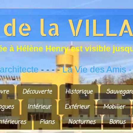
é
e
à
H
é
l
è
n
e
H
e
n
r
y
e
s
t
v
i
s
i
b
l
e
j
u
s
q
rchitecte
- - - -
La Vie des Amis
-
vre
Découverte
Historique
Sauvegar
ogues
Intérieur
Extérieur
Mobilier
ntérieures
Plans
Nocturnes
Bonus