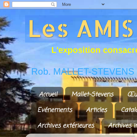
L
'
e
x
p
o
s
i
t
i
o
n
c
o
n
s
a
c
r
Rob. MALLET-STEVENS a
Accueil
Mallet-Stevens
Œu
Evénements
Articles
Catal
Archives extérieures
Archives i