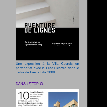
Une exposition à la Villa Cavrois en
partenariat avec le Frac Picardie dans le
cadre de Fiesta Lille 3000.
DANS LE TOP 10