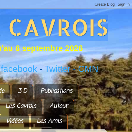
u
'
a
u
6
s
e
p
t
e
m
b
r
e
2
0
2
6
 facebook
-
Twitter
-
CMN
de
3 D
Publications
Les Cavrois
Autour
Vidéos
Les Amis