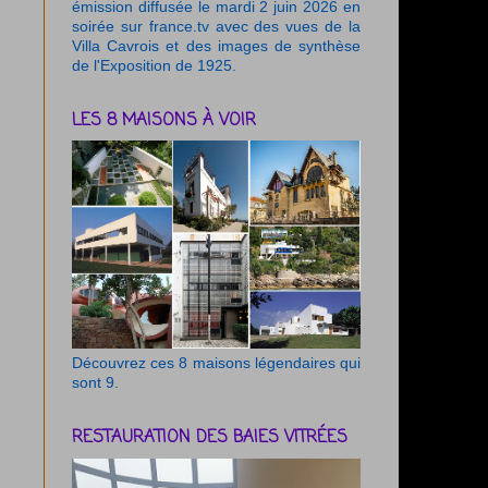
émission diffusée le mardi 2 juin 2026 en
soirée sur france.tv avec des vues de la
Villa Cavrois et des images de synthèse
de l'Exposition de 1925.
LES 8 MAISONS À VOIR
Découvrez ces 8 maisons légendaires qui
sont 9.
RESTAURATION DES BAIES VITRÉES