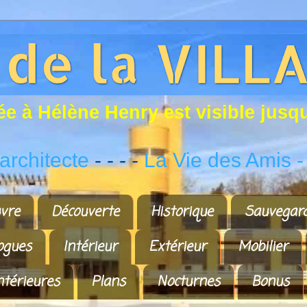
é
e
à
H
é
l
è
n
e
H
e
n
r
y
e
s
t
v
i
s
i
b
l
e
j
u
s
q
rchitecte
- - - -
La Vie des Amis
-
vre
Découverte
Historique
Sauvegar
ogues
Intérieur
Extérieur
Mobilier
ntérieures
Plans
Nocturnes
Bonus