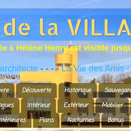
é
e
à
H
é
l
è
n
e
H
e
n
r
y
e
s
t
v
i
s
i
b
l
e
j
u
s
q
rchitecte
- - - -
La Vie des Amis
-
vre
Découverte
Historique
Sauvegar
ogues
Intérieur
Extérieur
Mobilier
ntérieures
Plans
Nocturnes
Bonus