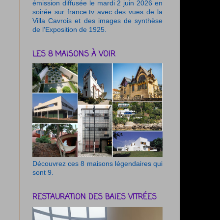
émission diffusée le mardi 2 juin 2026 en
soirée sur france.tv avec des vues de la
Villa Cavrois et des images de synthèse
de l'Exposition de 1925.
LES 8 MAISONS À VOIR
Découvrez ces 8 maisons légendaires qui
sont 9.
RESTAURATION DES BAIES VITRÉES