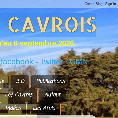
u
'
a
u
6
s
e
p
t
e
m
b
r
e
2
0
2
6
 facebook
-
Twitter
-
CMN
de
3 D
Publications
Les Cavrois
Autour
Vidéos
Les Amis