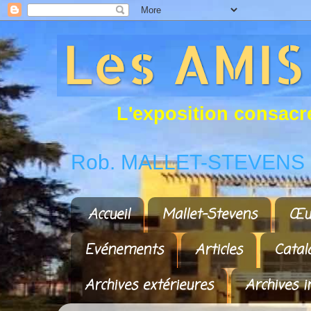
L
'
e
x
p
o
s
i
t
i
o
n
c
o
n
s
a
c
r
Rob. MALLET-STEVENS a
Accueil
Mallet-Stevens
Œu
Evénements
Articles
Catal
Archives extérieures
Archives i