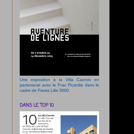
Une exposition à la Villa Cavrois en
partenariat avec le Frac Picardie dans le
cadre de Fiesta Lille 3000.
DANS LE TOP 10