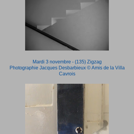
Mardi 3 novembre - (135) Zigzag
Photographie Jacques Desbarbieux
© Amis de la Villa
Cavrois