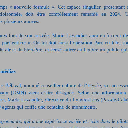
mps « nouvelle formule ». Cet espace singulier, présentant 
loisonnée, doit être complètement remanié en 2024. 
is plusieurs années.
es lors de son arrivée, Marie Lavandier aura eu à cœur de
art entière ». On lui doit ainsi l’opération Parc en fête, so
n air et du bien-être, et censé attirer au Louvre un public qui
 médias
pe Bélaval, nommé conseiller culture de l’Élysée, sa successe
aux (CMN) vient d’être désignée. Selon une information
ure, Marie Lavandier, directrice du Louvre-Lens (Pas-de-Calai
0 agents qui coiffe une centaine de monuments.
rayonnante, qui a une expérience variée et riche dans le pilot