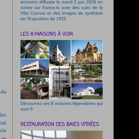
émission diffusée le mardi 2 juin 2026 en
soirée sur france.tv avec des vues de la
Villa Cavrois et des images de synthèse
de l'Exposition de 1925.
LES 8 MAISONS À VOIR
 du
Découvrez ces 8 maisons légendaires qui
sont 9.
les
tat
RESTAURATION DES BAIES VITRÉES
rie
 au