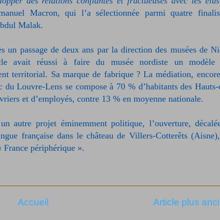
elopper des relations confiantes et fructueuses avec les élus
manuel Macron, qui l’a sélectionnée parmi quatre finalis
Abdul Malak.
s un passage de deux ans par la direction des musées de Ni
ècle avait réussi à faire du musée nordiste un modèle
nt territorial. Sa marque de fabrique ? La médiation, encore
blic du Louvre-Lens se compose à 70 % d’habitants des Hauts-
uvriers et d’employés, contre 13 % en moyenne nationale.
 un autre projet éminemment politique, l’ouverture, décalé
angue française dans le château de Villers-Cotterêts (Aisne),
 France périphérique ».
Accueil
Article plus anc