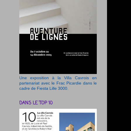
Une exposition à la Villa Cavrois en
partenariat avec le Frac Picardie dans le
cadre de Fiesta Lille 3000.
DANS LE TOP 10