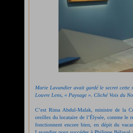
Marie Lavandier avait gardé le secret cette
Louvre Lens, « Paysage ». Cliché Voix du N
C’est Rima Abdul-Malak, ministre de la Cu
oreilles du locataire de l’Élysée, comme le r
fonctionnent encore bien, en dépit du vaca
Lavandier pour succéder à Philippe Bélaval à