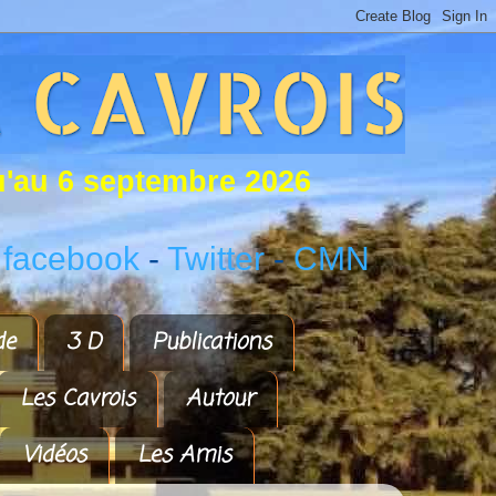
u
'
a
u
6
s
e
p
t
e
m
b
r
e
2
0
2
6
 facebook
-
Twitter
-
CMN
de
3 D
Publications
Les Cavrois
Autour
Vidéos
Les Amis