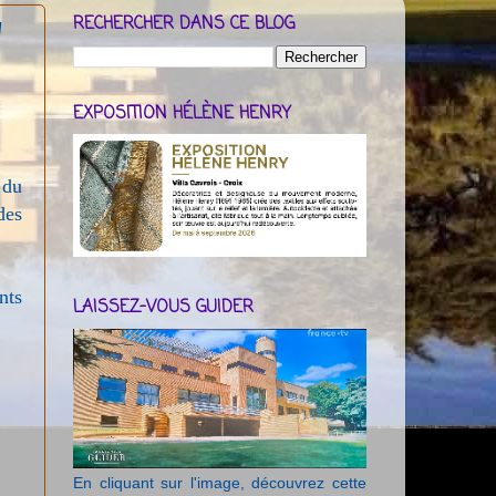
RECHERCHER DANS CE BLOG
N
EXPOSITION HÉLÈNE HENRY
 du
des
nts
LAISSEZ-VOUS GUIDER
En cliquant sur l'image, découvrez cette