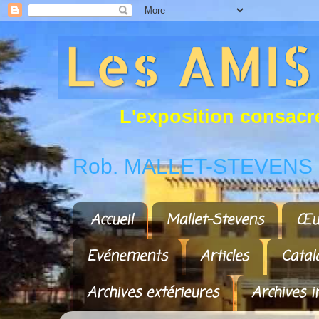
L
'
e
x
p
o
s
i
t
i
o
n
c
o
n
s
a
c
r
Rob. MALLET-STEVENS a
Accueil
Mallet-Stevens
Œu
Evénements
Articles
Catal
Archives extérieures
Archives i