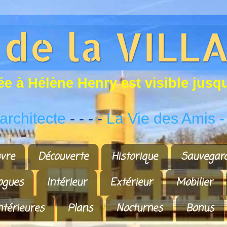
é
e
à
H
é
l
è
n
e
H
e
n
r
y
e
s
t
v
i
s
i
b
l
e
j
u
s
q
rchitecte
- - - -
La Vie des Amis
-
vre
Découverte
Historique
Sauvegar
ogues
Intérieur
Extérieur
Mobilier
ntérieures
Plans
Nocturnes
Bonus