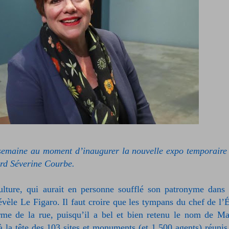
 semaine au moment d’inaugurer la nouvelle expo temporaire
ord Séverine Courbe.
lture, qui aurait en personne soufflé son patronyme dans 
évèle Le Figaro. Il faut croire que les tympans du chef de l’É
rme de la rue, puisqu’il a bel et bien retenu le nom de Ma
 la tête des 103 sites et monuments (et 1 500 agents) réunis