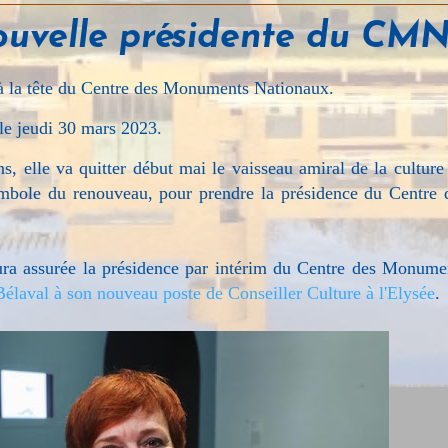
ouvelle présidente du CM
à la tête du Centre des Monuments Nationaux.
 le jeudi 30 mars 2023.
elle va quitter début mai le vaisseau amiral de la culture
symbole du renouveau, pour prendre la présidence du Centre 
a assurée la présidence par intérim du Centre des Monume
Bélaval à son nouveau poste de Conseiller Culture à l'Elysée
.