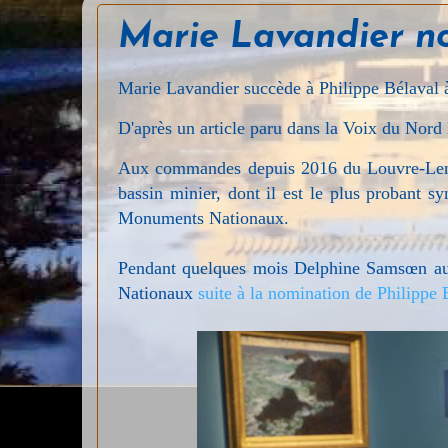
Marie Lavandier n
Marie Lavandier succède à Philippe Bélaval 
D'après un article paru dans la Voix du Nord
Aux commandes depuis 2016 du Louvre-Lens, 
bassin minier, dont il est le plus probant 
Monuments Nationaux.
Pendant quelques mois Delphine Samsœn aur
Nationaux
suite à la nomination de Philippe 