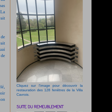
pas
 La
ait
 de
ait
uai
 de
Cliquez sur l'image pour découvrir la
lé,
restauration des 128 fenêtres de la Villa
oir
Cavrois.
ion
SUITE DU REMEUBLEMENT