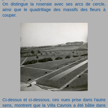
On distingue la roseraie avec ses arcs de cercle,
ainsi que le quadrillage des massifs des fleurs à
couper.
Ci-dessus et ci-dessous, ces vues prise dans l'autre
sens, montrent que la Villa Cavrois a été bâtie dans