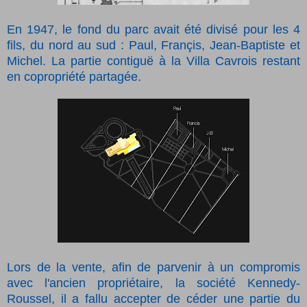
En 1947, le fond du parc avait été divisé pour les 4
fils, du nord au sud : Paul, Françis, Jean-Baptiste et
Michel. La partie contiguë à la Villa Cavrois restant
en copropriété partagée.
Lors de la vente, afin de parvenir à un compromis
avec l'ancien propriétaire, la société Kennedy-
Roussel, il a fallu accepter de céder une partie du