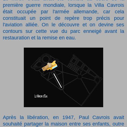
première guerre mondiale, lorsque la Villa Cavrois
était occupée par l'armée allemande, car cela
constituait un point de repère trop précis pour
l'aviation alliée. On le découvre et on devine ses
contours sur cette vue du parc enneigé avant la
restauration et la remise en eau.
Après la libération, en 1947, Paul Cavrois avait
souhaité partager la maison entre ses enfants, outre