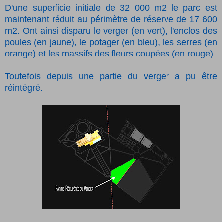
D'une superficie initiale de 32 000 m2 le parc est
maintenant réduit au périmètre de réserve de 17 600
m2. Ont ainsi disparu le verger (en vert), l'enclos des
poules (en jaune), le potager (en bleu), les serres (en
orange) et les massifs des fleurs coupées (en rouge).
Toutefois depuis une partie du verger a pu être
réintégré.