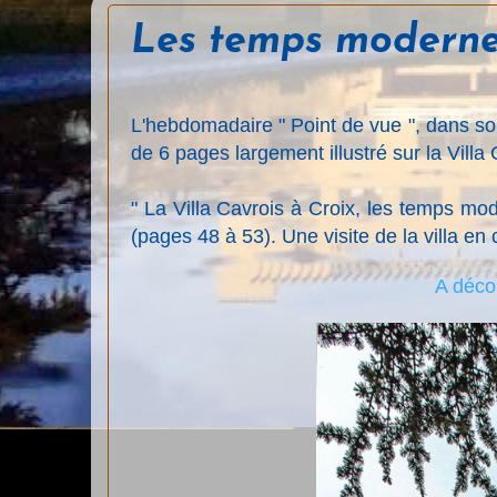
Les temps modern
L'hebdomadaire " Point de vue ", dans s
de 6 pages largement illustré sur la Villa 
" La Villa Cavrois à Croix, les temps mo
(pages 48 à 53).
Une visite de la villa e
A décou