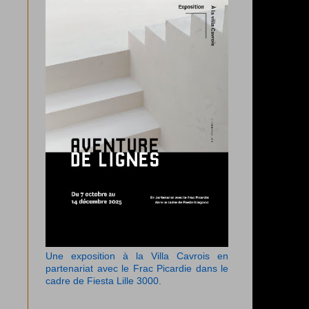
Une exposition à la Villa Cavrois en
partenariat avec le Frac Picardie dans le
cadre de Fiesta Lille 3000.