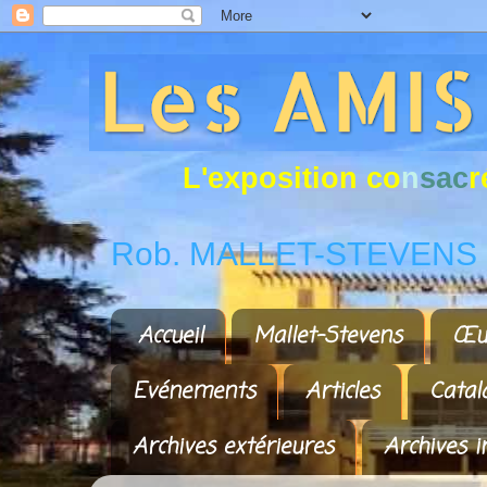
L
'
e
x
p
o
s
i
t
i
o
n
c
o
n
s
a
c
r
Rob. MALLET-STEVENS a
Accueil
Mallet-Stevens
Œu
Evénements
Articles
Catal
Archives extérieures
Archives i