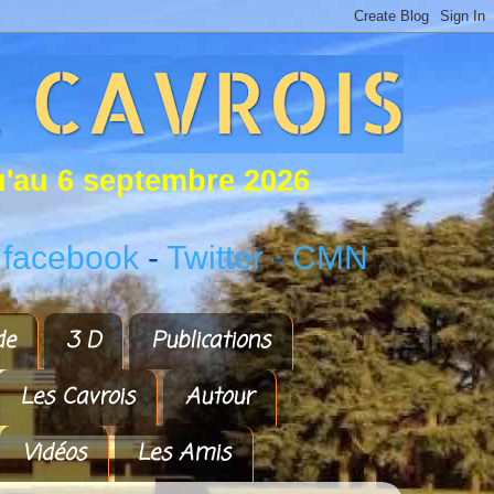
u
'
a
u
6
s
e
p
t
e
m
b
r
e
2
0
2
6
 facebook
-
Twitter
-
CMN
de
3 D
Publications
Les Cavrois
Autour
Vidéos
Les Amis