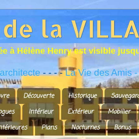
é
e
à
H
é
l
è
n
e
H
e
n
r
y
e
s
t
v
i
s
i
b
l
e
j
u
s
q
rchitecte
- - - -
La Vie des Amis
-
vre
Découverte
Historique
Sauvegar
ogues
Intérieur
Extérieur
Mobilier
ntérieures
Plans
Nocturnes
Bonus