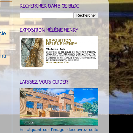
RECHERCHER DANS CE BLOG
EXPOSITION HÉLÈNE HENRY
cle
nti
LAISSEZ-VOUS GUIDER
En cliquant sur l'image, découvrez cette