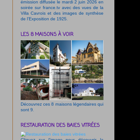
émission diffusée le mardi 2 juin 2026 en
soirée sur france.tv avec des vues de la
Villa Cavrois et des images de synthèse
de l'Exposition de 1925.
LES 8 MAISONS À VOIR
Découvrez ces 8 maisons légendaires qui
sont 9.
RESTAURATION DES BAIES VITRÉES
Cliquez sur l'image pour découvrir la