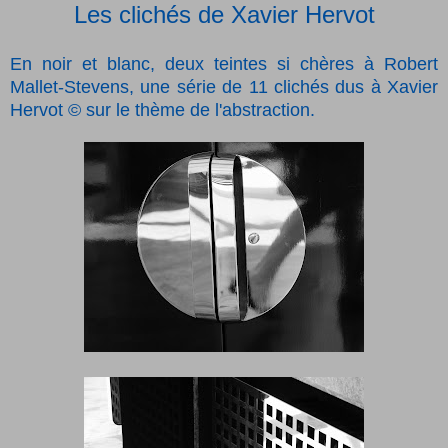
Les clichés de Xavier Hervot
En noir et blanc, deux teintes si chères à Robert
Mallet-Stevens, une série de 11 clichés dus à Xavier
Hervot © sur le thème de l'abstraction.