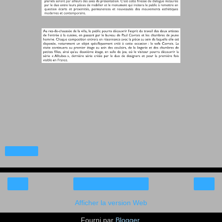
Partager
‹
›
Accueil
Afficher la version Web
Fourni par
Blogger
.