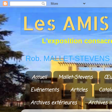
L
'
e
x
p
o
s
i
t
i
o
n
c
o
n
s
a
c
r
Rob. MALLET-STEVENS a
Accueil
Mallet-Stevens
Œu
Evénements
Articles
Catal
Archives extérieures
Archives i