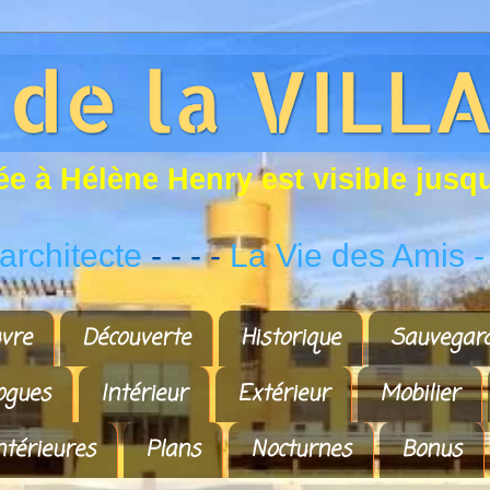
é
e
à
H
é
l
è
n
e
H
e
n
r
y
e
s
t
v
i
s
i
b
l
e
j
u
s
q
rchitecte
- - - -
La Vie des Amis
-
vre
Découverte
Historique
Sauvegar
ogues
Intérieur
Extérieur
Mobilier
ntérieures
Plans
Nocturnes
Bonus