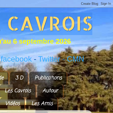
u
'
a
u
6
s
e
p
t
e
m
b
r
e
2
0
2
6
 facebook
-
Twitter
-
CMN
de
3 D
Publications
Les Cavrois
Autour
Vidéos
Les Amis