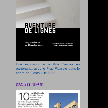
Une exposition à la Villa Cavrois en
partenariat avec le Frac Picardie dans le
cadre de Fiesta Lille 3000.
DANS LE TOP 10