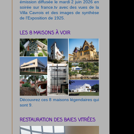
émission diffusée le mardi 2 juin 2026 en
soirée sur france.tv avec des vues de la
Villa Cavrois et des images de synthèse
de l'Exposition de 1925.
LES 8 MAISONS À VOIR
Découvrez ces 8 maisons légendaires qui
sont 9.
RESTAURATION DES BAIES VITRÉES