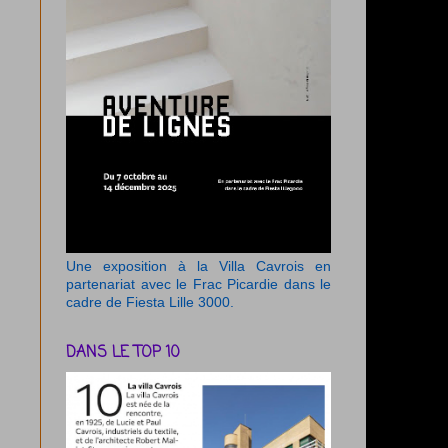
Une exposition à la Villa Cavrois en
partenariat avec le Frac Picardie dans le
cadre de Fiesta Lille 3000.
DANS LE TOP 10