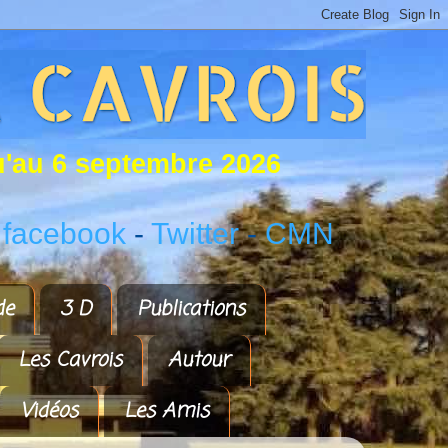
u
'
a
u
6
s
e
p
t
e
m
b
r
e
2
0
2
6
 facebook
-
Twitter
-
CMN
de
3 D
Publications
Les Cavrois
Autour
Vidéos
Les Amis