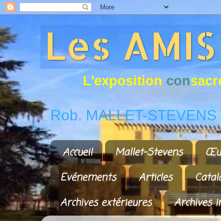
L
'
e
x
p
o
s
i
t
i
o
n
c
o
n
s
a
c
r
Rob. MALLET-STEVENS a
Accueil
Mallet-Stevens
Œu
Evénements
Articles
Catal
Archives extérieures
Archives i