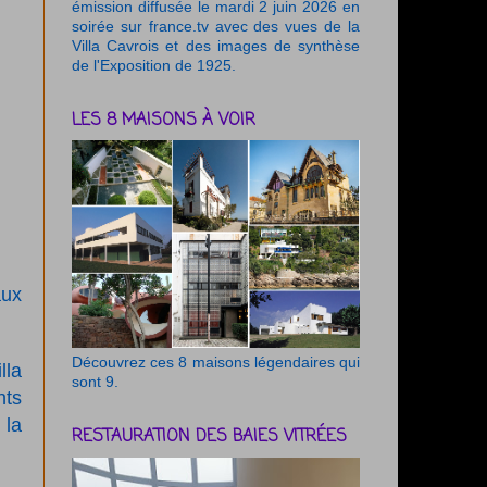
émission diffusée le mardi 2 juin 2026 en
soirée sur france.tv avec des vues de la
Villa Cavrois et des images de synthèse
de l'Exposition de 1925.
LES 8 MAISONS À VOIR
aux
Découvrez ces 8 maisons légendaires qui
lla
sont 9.
nts
 la
RESTAURATION DES BAIES VITRÉES