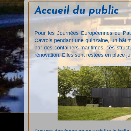
Accueil du public
Pour les Journées Européennes du Patri
Cavrois pendant une quinzaine, un bâtime
par des containers maritimes, ces struct
rénovation. Elles sont restées en place ju