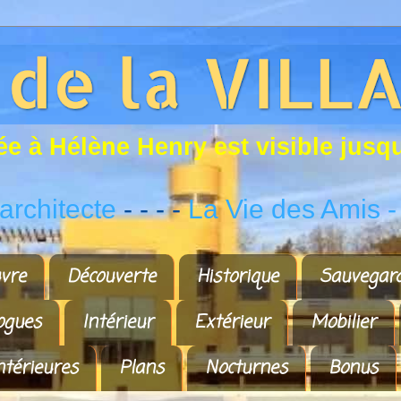
é
e
à
H
é
l
è
n
e
H
e
n
r
y
e
s
t
v
i
s
i
b
l
e
j
u
s
q
rchitecte
- - - -
La Vie des Amis
-
vre
Découverte
Historique
Sauvegar
ogues
Intérieur
Extérieur
Mobilier
ntérieures
Plans
Nocturnes
Bonus