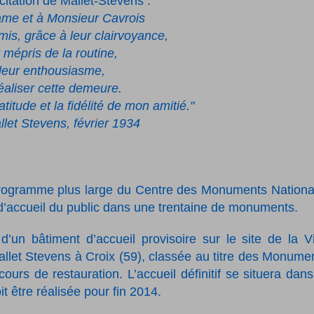
 citation de Mallet-Stevens :
me et à Monsieur Cavrois
mis, grâce à leur
clairvoyance,
r mépris de la routine,
 leur enthousiasme,
éaliser cette
demeure.
itude et la fidélité de mon amitié."
let Stevens,
février 1934
n programme plus large du Centre des Monuments Nation
’accueil du public dans une trentaine de monuments.
 d’un bâtiment d’accueil provisoire sur le site de la Vi
allet Stevens à Croix (59), classée au titre des Monume
urs de restauration. L’accueil définitif se situera dans
t être réalisée pour fin 2014.