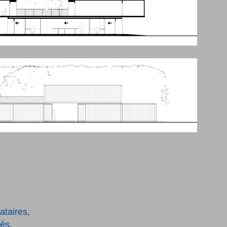
taires,
és.