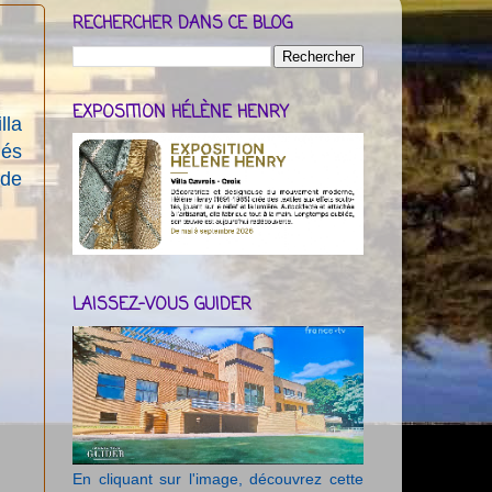
RECHERCHER DANS CE BLOG
EXPOSITION HÉLÈNE HENRY
lla
ués
 de
LAISSEZ-VOUS GUIDER
En cliquant sur l'image, découvrez cette