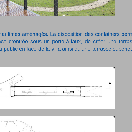
maritimes aménagés. La disposition des containers per
ace d’entrée sous un porte-à-faux, de créer une terra
u public en face de la villa ainsi qu’une terrasse supérie