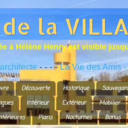
é
e
à
H
é
l
è
n
e
H
e
n
r
y
e
s
t
v
i
s
i
b
l
e
j
u
s
q
rchitecte
- - - -
La Vie des Amis
-
vre
Découverte
Historique
Sauvegar
ogues
Intérieur
Extérieur
Mobilier
ntérieures
Plans
Nocturnes
Bonus