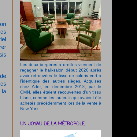
ion
les
iel
rer
sis
Les deux bergères à oreilles viennent de
regagner le hall-salon début 2026 après
 de
avoir retrouvées le tissu de coloris vert à
l'identique des autres sièges. Acquises
res
chez Ader, en décembre 2018, par le
 la
CMN, elles étaient recouvertes d'un tissu
blanc, comme les fauteuils qui avaient été
achetés précédemment lors de la vente à
New York.
UN JOYAU DE LA MÉTROPOLE