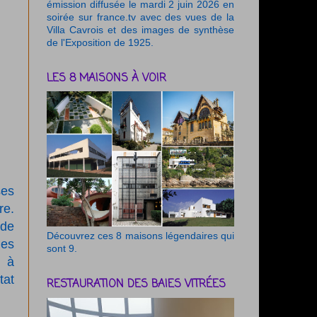
émission diffusée le mardi 2 juin 2026 en
soirée sur france.tv avec des vues de la
Villa Cavrois et des images de synthèse
de l'Exposition de 1925.
LES 8 MAISONS À VOIR
ses
re.
 de
Découvrez ces 8 maisons légendaires qui
des
sont 9.
s à
tat
RESTAURATION DES BAIES VITRÉES