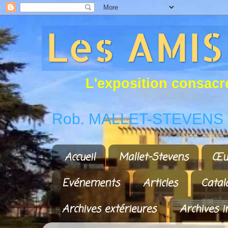
L
'
e
x
p
o
s
i
t
i
o
n
c
o
n
s
a
c
r
Rob. MALLET-STEVENS a
Accueil
Mallet-Stevens
Œu
Evénements
Articles
Catal
Archives extérieures
Archives i