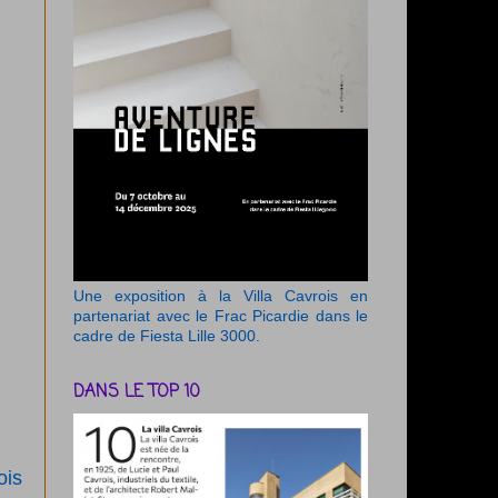
Une exposition à la Villa Cavrois en
partenariat avec le Frac Picardie dans le
cadre de Fiesta Lille 3000.
DANS LE TOP 10
ois