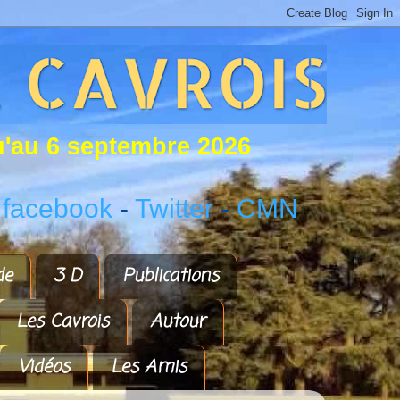
u
'
a
u
6
s
e
p
t
e
m
b
r
e
2
0
2
6
 facebook
-
Twitter
-
CMN
de
3 D
Publications
Les Cavrois
Autour
Vidéos
Les Amis