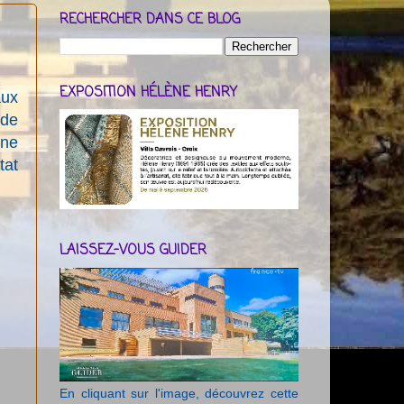
RECHERCHER DANS CE BLOG
EXPOSITION HÉLÈNE HENRY
aux
 de
une
tat
LAISSEZ-VOUS GUIDER
En cliquant sur l'image, découvrez cette