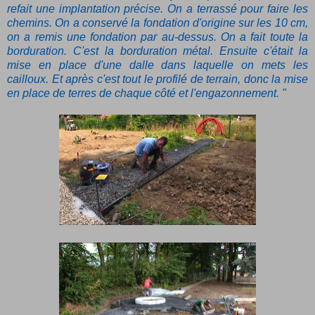
refait une implantation précise. On a terrassé pour faire les
chemins. On a conservé la fondation d'origine sur les 10 cm,
on a remis une fondation par au-dessus. On a fait toute la
borduration. C'est la borduration métal. Ensuite c'était la
mise en place d'une dalle dans laquelle on mets les
cailloux. Et après c'est tout le profilé de terrain, donc la mise
en place de terres de chaque côté et l'engazonnement. "