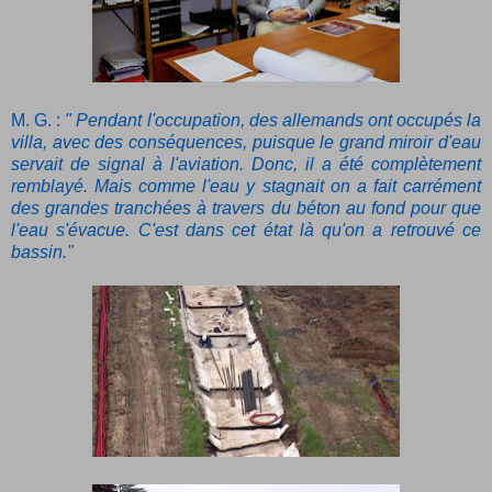
M. G. :
" Pendant l'occupation, des allemands ont occupés la
villa, avec des conséquences, puisque le grand miroir d'eau
servait de signal à l'aviation. Donc, il a été complètement
remblayé. Mais comme l'eau y stagnait on a fait carrément
des grandes tranchées à travers du béton au fond pour que
l'eau s'évacue. C'est dans cet état là qu'on a retrouvé ce
bassin."