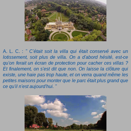
A. L. C. :
" C'était soit la villa qui était conservé avec un
lotissement, soit plus de villa. On a d'abord hésité, est-ce
qu'on ferait un écran de protection pour cacher ces villas ?
Et finalement, on s'est dit que non. On laisse la clôture qui
existe, une haie pas trop haute, et on verra quand même les
petites maisons pour monter que le parc était plus grand que
ce qu'il n'est aujourd'hui. "