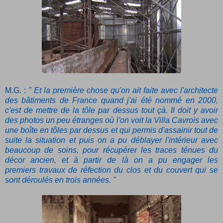
M.G. :
" Et la première chose qu'on ait faite avec l'architecte
des bâtiments de France quand j'ai été nommé en 2000,
c'est de mettre de la tôle par dessus tout çà. Il doit y avoir
des photos un peu étranges où l'on voit la Villa Cavrois avec
une boîte en tôles par dessus et qui permis d'assainir tout de
suite la situation et puis on a pu déblayer l'intérieur avec
beaucoup de soins, pour récupérer les traces ténues du
décor ancien, et à partir de là on a pu engager les
premiers travaux de réfection du clos et du couvert qui se
sont déroulés en trois années. "