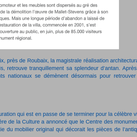
ix, près de Roubaix, la magistrale réalisation architectur
is, retrouve tranquillement sa splendeur d’antan. Après
nts nationaux se démènent désormais pour retrouver
uration qui est en passe de se terminer pour la célèbre vi
stère de la Culture a annoncé que le Centre des monume
e du mobilier original qui décorait les pièces de l’anti