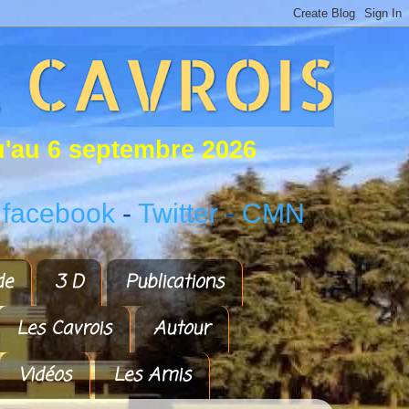
u
'
a
u
6
s
e
p
t
e
m
b
r
e
2
0
2
6
 facebook
-
Twitter
-
CMN
de
3 D
Publications
Les Cavrois
Autour
Vidéos
Les Amis