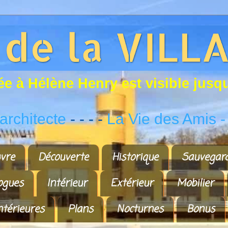
é
e
à
H
é
l
è
n
e
H
e
n
r
y
e
s
t
v
i
s
i
b
l
e
j
u
s
q
rchitecte
- - - -
La Vie des Amis
-
vre
Découverte
Historique
Sauvegar
ogues
Intérieur
Extérieur
Mobilier
ntérieures
Plans
Nocturnes
Bonus