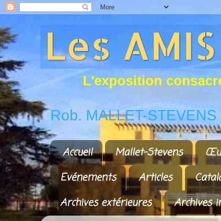
L
'
e
x
p
o
s
i
t
i
o
n
c
o
n
s
a
c
r
Rob. MALLET-STEVENS a
Accueil
Mallet-Stevens
Œu
Evénements
Articles
Catal
Archives extérieures
Archives i