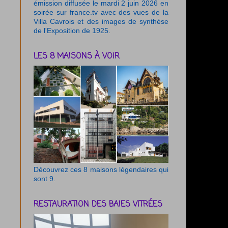
émission diffusée le mardi 2 juin 2026 en
soirée sur france.tv avec des vues de la
Villa Cavrois et des images de synthèse
de l'Exposition de 1925.
LES 8 MAISONS À VOIR
Découvrez ces 8 maisons légendaires qui
sont 9.
RESTAURATION DES BAIES VITRÉES