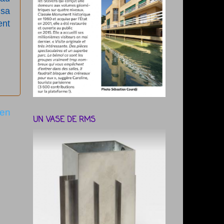
 sa
ent
ien
UN VASE DE RMS