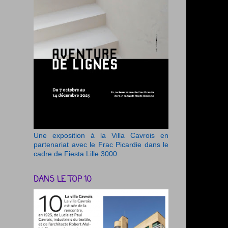
Une exposition à la Villa Cavrois en
partenariat avec le Frac Picardie dans le
cadre de Fiesta Lille 3000.
DANS LE TOP 10