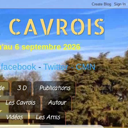
u
'
a
u
6
s
e
p
t
e
m
b
r
e
2
0
2
6
 facebook
-
Twitter
-
CMN
de
3 D
Publications
Les Cavrois
Autour
Vidéos
Les Amis