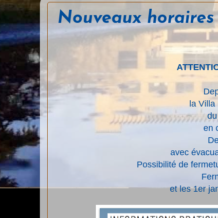
Nouveaux horaires
ATTENTI
Dep
la Vill
du
en 
De
avec évacuat
Possibilité de fermet
Ferm
et les 1er j