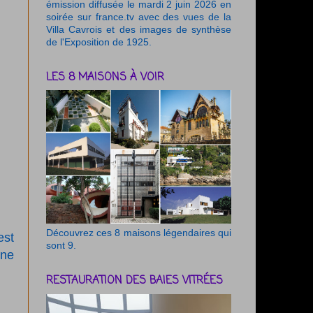
émission diffusée le mardi 2 juin 2026 en
soirée sur france.tv avec des vues de la
Villa Cavrois et des images de synthèse
de l'Exposition de 1925.
LES 8 MAISONS À VOIR
Découvrez ces 8 maisons légendaires qui
est
sont 9.
une
RESTAURATION DES BAIES VITRÉES