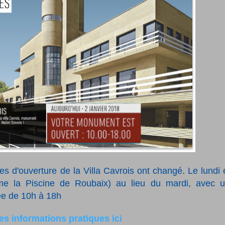
es d'ouverture de la Villa Cavrois ont changé. Le lundi 
me la Piscine de Roubaix) au lieu du mardi, avec 
née de 10h à 18h
res informations pratiques ici