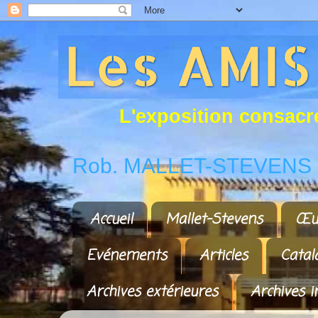
L
'
e
x
p
o
s
i
t
i
o
n
c
o
n
s
a
c
r
Rob. MALLET-STEVENS a
Accueil
Mallet-Stevens
Œu
Evénements
Articles
Catal
Archives extérieures
Archives i