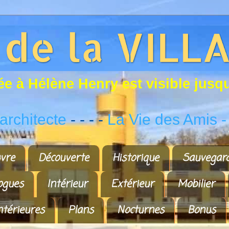
é
e
à
H
é
l
è
n
e
H
e
n
r
y
e
s
t
v
i
s
i
b
l
e
j
u
s
q
rchitecte
- - - -
La Vie des Amis
-
vre
Découverte
Historique
Sauvegar
ogues
Intérieur
Extérieur
Mobilier
ntérieures
Plans
Nocturnes
Bonus