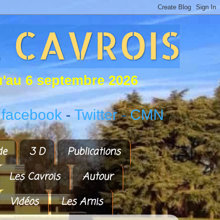
u
'
a
u
6
s
e
p
t
e
m
b
r
e
2
0
2
6
 facebook
-
Twitter
-
CMN
de
3 D
Publications
Les Cavrois
Autour
Vidéos
Les Amis