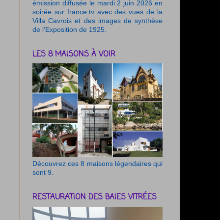
émission diffusée le mardi 2 juin 2026 en
soirée sur france.tv avec des vues de la
Villa Cavrois et des images de synthèse
de l'Exposition de 1925.
LES 8 MAISONS À VOIR
Découvrez ces 8 maisons légendaires qui
sont 9.
RESTAURATION DES BAIES VITRÉES