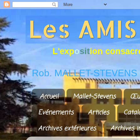
L
'
e
x
p
o
s
i
t
i
o
n
c
o
n
s
a
c
r
Rob. MALLET-STEVENS a
Accueil
Mallet-Stevens
Œu
Evénements
Articles
Catal
Archives extérieures
Archives i