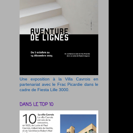
Une exposition à la Villa Cavrois en
partenariat avec le Frac Picardie dans le
cadre de Fiesta Lille 3000.
DANS LE TOP 10