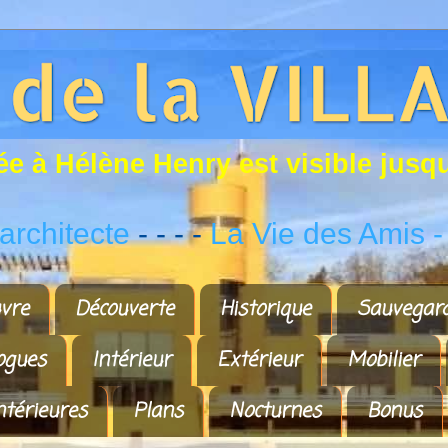
é
e
à
H
é
l
è
n
e
H
e
n
r
y
e
s
t
v
i
s
i
b
l
e
j
u
s
q
rchitecte
- - - -
La Vie des Amis
-
vre
Découverte
Historique
Sauvegar
ogues
Intérieur
Extérieur
Mobilier
ntérieures
Plans
Nocturnes
Bonus