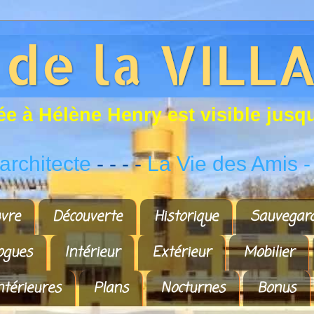
é
e
à
H
é
l
è
n
e
H
e
n
r
y
e
s
t
v
i
s
i
b
l
e
j
u
s
q
rchitecte
- - - -
La Vie des Amis
-
vre
Découverte
Historique
Sauvegar
ogues
Intérieur
Extérieur
Mobilier
ntérieures
Plans
Nocturnes
Bonus