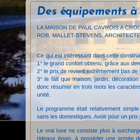
Des équipements à 
LA MAISON DE PAUL CAVROIS A CROI
ROB. MALLET-STEVENS, ARCHITECTE
Ce qui est intéressant dans cette construc
1° le grand confort obtenu, grâce aux d
2° le prix de revient extrêmement bas de
3° le fait que maison, jardin, décorat
donc résumer en trois mots les caractéri
unité.
Le programme était relativement simple 
sans les domestiques. Avoir pour un prix
Le vrai luxe ne consiste plus à surcharg
rideaux épais, à posséder une armée de