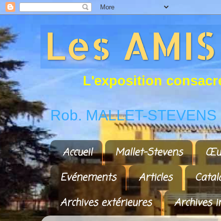
L
'
e
x
p
o
s
i
t
i
o
n
c
o
n
s
a
c
r
Rob. MALLET-STEVENS a
Accueil
Mallet-Stevens
Œu
Evénements
Articles
Catal
Archives extérieures
Archives i