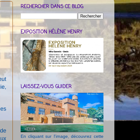
RECHERCHER DANS CE BLOG
EXPOSITION HÉLÈNE HENRY
eut
LAISSEZ-VOUS GUIDER
ie,
nes
 de
En cliquant sur l'image, découvrez cette
aux