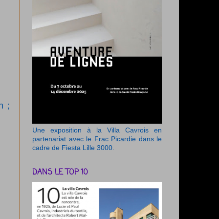
n ;
Une exposition à la Villa Cavrois en
partenariat avec le Frac Picardie dans le
cadre de Fiesta Lille 3000.
DANS LE TOP 10