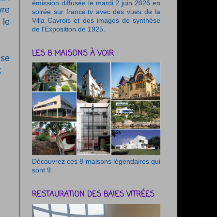
émission diffusée le mardi 2 juin 2026 en
vre
soirée sur france.tv avec des vues de la
Villa Cavrois et des images de synthèse
 le
de l'Exposition de 1925.
LES 8 MAISONS À VOIR
 se
 ;
Découvrez ces 8 maisons légendaires qui
sont 9.
RESTAURATION DES BAIES VITRÉES