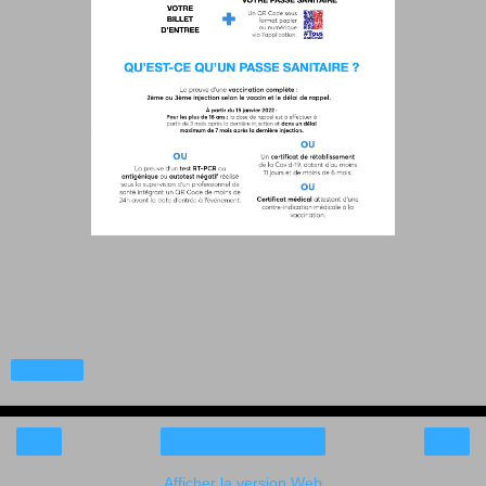
Partager
‹
›
Accueil
Afficher la version Web