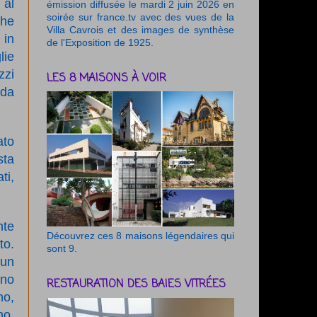
 al
émission diffusée le mardi 2 juin 2026 en
soirée sur france.tv avec des vues de la
che
Villa Cavrois et des images de synthèse
 in
de l'Exposition de 1925.
lie
zzi
LES 8 MAISONS À VOIR
 da
ato
sta
ti,
nte
Découvrez ces 8 maisons légendaires qui
to.
sont 9.
 un
ono
RESTAURATION DES BAIES VITRÉES
no,
no.