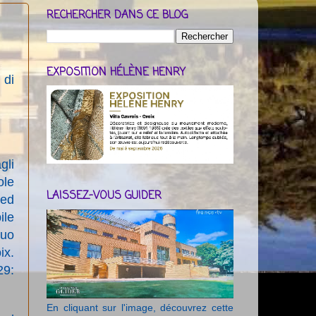
RECHERCHER DANS CE BLOG
EXPOSITION HÉLÈNE HENRY
 di
gli
ole
LAISSEZ-VOUS GUIDER
 ed
ile
suo
ix.
29:
En cliquant sur l'image, découvrez cette