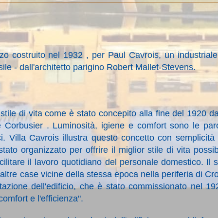
zo costruito nel 1932 , per Paul Cavrois, un industriale
ile - dall'architetto parigino Robert Mallet-Stevens.
tile di vita come è stato concepito alla fine del 1920 da
 Corbusier . Luminosità, igiene e comfort sono le par
ci. Villa Cavrois illustra questo concetto con semplicità
o organizzato per offrire il miglior stile di vita possib
ilitare il lavoro quotidiano del personale domestico. Il 
 altre case vicine della stessa epoca nella periferia di Cro
ttazione dell'edificio, che è stato commissionato nel 19
l comfort e l'efficienza".