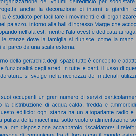
'organizzazione dei volumi dell'edificio per soddisfare
rogetta anche la decorazione di interni e giardini 
a è studiato per facilitare i movimenti e di organizzare
nel palazzo. Intorno alla hall d'ingresso Marge che accog
iluppando nell'ala est, mentre l'ala ovest è dedicata ai raga
 le stanze dove la famiglia si riunisce, come la mano
i al parco da una scala esterna.
terno della gerarchia degli spazi: tutto è concepito e adatt
 funzionalità degli arredi in tutte le parti. Il lusso di que
oratura, si svolge nella ricchezza dei materiali utilizza
ai suoi occupanti un gran numero di servizi particolarme
la distribuzione di acqua calda, fredda e ammorbidi
questo edificio: ogni stanza ha un altoparlante radio e
 la pulizia della macchina, sotto vuoto o alimentazione s
 a loro disposizione accappatoio riscaldatore! Il telefo
e persone di comunicare tra di loro o con il mondo ester