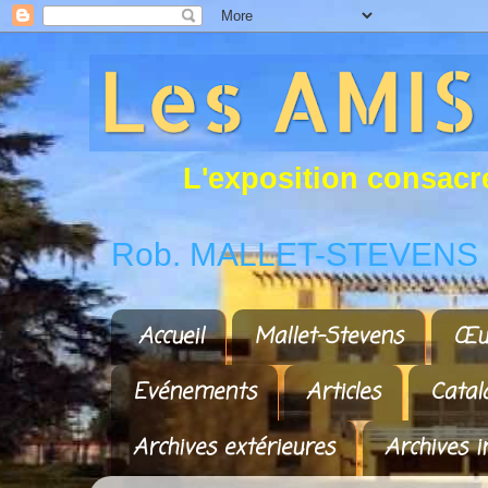
L
'
e
x
p
o
s
i
t
i
o
n
c
o
n
s
a
c
r
Rob. MALLET-STEVENS a
Accueil
Mallet-Stevens
Œu
Evénements
Articles
Catal
Archives extérieures
Archives i