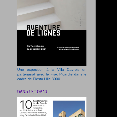
Une exposition à la Villa Cavrois en
partenariat avec le Frac Picardie dans le
cadre de Fiesta Lille 3000.
DANS LE TOP 10