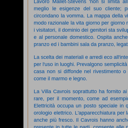
Lavoro Mallet-Stevens 'non si limita all
meglio le esigenze del suo cliente; p
circondano la vomma. La mappa della vill
modo razionale la vita giorno per giorno 
i visitatori, il dominio dei genitori sta sv
e al personale domestico. Ospita anche
pranzo ed i bambini sala da pranzo, legat
La scelta dei materiali e arredi eco all'in
per l'uso in luoghi. Prevalgono semplicità e
casa non si diffonde nel rivestimento o d
come il marmo e legno.
La Villa Cavrois soprattutto ha fornito 
rare, per il momento, come ad esempio 
Elettricità occupa un posto speciale in 
orologio elettrico. L'apparecchiatura per
anche più fresco. Il Cavrois hanno anche
presente in tutte le parti, consente all