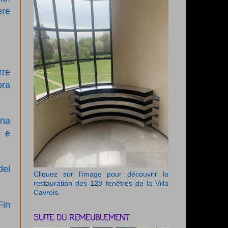
ere
rre
ora
una
a e
del
Cliquez sur l'image pour découvrir la
restauration des 128 fenêtres de la Villa
Cavrois.
Fin
SUITE DU REMEUBLEMENT