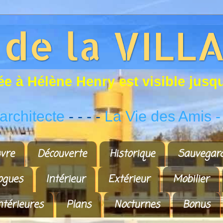
é
e
à
H
é
l
è
n
e
H
e
n
r
y
e
s
t
v
i
s
i
b
l
e
j
u
s
q
rchitecte
- - - -
La Vie des Amis
-
vre
Découverte
Historique
Sauvegar
ogues
Intérieur
Extérieur
Mobilier
ntérieures
Plans
Nocturnes
Bonus