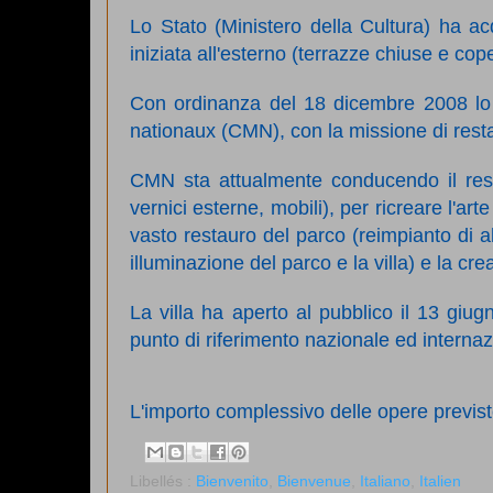
Lo Stato (Ministero della Cultura) ha acq
iniziata all'esterno (terrazze chiuse e copert
Con ordinanza del 18 dicembre 2008 lo 
nationaux (CMN), con la missione di restau
CMN sta attualmente conducendo il restau
vernici esterne, mobili), per ricreare l'
vasto restauro del parco (reimpianto di albe
illuminazione del parco e la villa) e la cr
La villa ha aperto al pubblico il 13 giu
punto di riferimento nazionale ed internaz
L'importo complessivo delle opere previst
Libellés :
Bienvenito
,
Bienvenue
,
Italiano
,
Italien