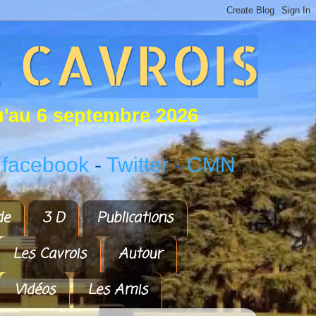
u
'
a
u
6
s
e
p
t
e
m
b
r
e
2
0
2
6
 facebook
-
Twitter
-
CMN
de
3 D
Publications
Les Cavrois
Autour
Vidéos
Les Amis