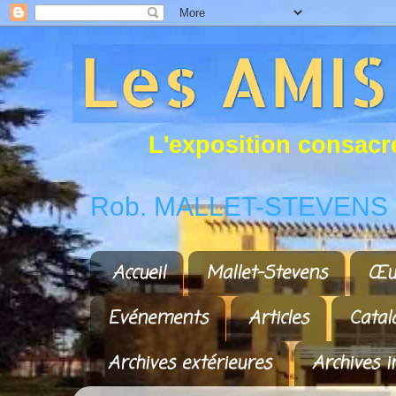
L
'
e
x
p
o
s
i
t
i
o
n
c
o
n
s
a
c
r
Rob. MALLET-STEVENS a
Accueil
Mallet-Stevens
Œu
Evénements
Articles
Catal
Archives extérieures
Archives i