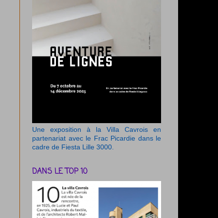
Une exposition à la Villa Cavrois en
partenariat avec le Frac Picardie dans le
cadre de Fiesta Lille 3000.
DANS LE TOP 10