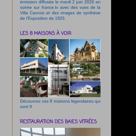
émission diffusée le mardi 2 juin 2026 en
soirée sur france.tv avec des vues de la
Villa Cavrois et des images de synthèse
de l'Exposition de 1925.
LES 8 MAISONS À VOIR
Découvrez ces 8 maisons légendaires qui
sont 9.
RESTAURATION DES BAIES VITRÉES