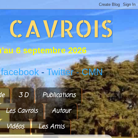
u
'
a
u
6
s
e
p
t
e
m
b
r
e
2
0
2
6
 facebook
-
Twitter
-
CMN
de
3 D
Publications
Les Cavrois
Autour
Vidéos
Les Amis