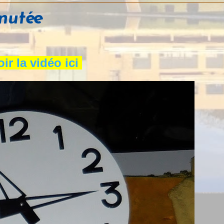
inutée
ir la vidéo ici