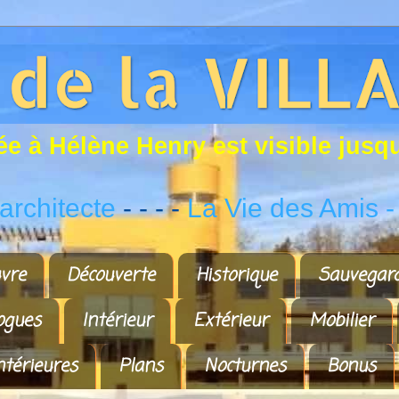
é
e
à
H
é
l
è
n
e
H
e
n
r
y
e
s
t
v
i
s
i
b
l
e
j
u
s
q
rchitecte
- - - -
La Vie des Amis
-
vre
Découverte
Historique
Sauvegar
ogues
Intérieur
Extérieur
Mobilier
ntérieures
Plans
Nocturnes
Bonus